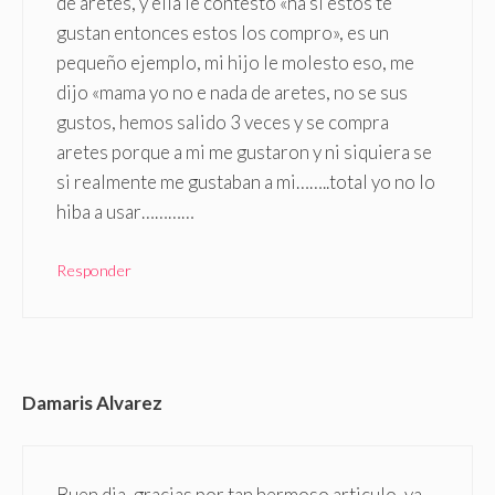
de aretes, y ella le contesto «ha si estos te
gustan entonces estos los compro», es un
pequeño ejemplo, mi hijo le molesto eso, me
dijo «mama yo no e nada de aretes, no se sus
gustos, hemos salido 3 veces y se compra
aretes porque a mi me gustaron y ni siquiera se
si realmente me gustaban a mi……..total yo no lo
hiba a usar…………
Responder
Damaris Alvarez
Buen dia, gracias por tan hermoso articulo, ya