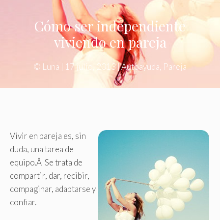
Cómo ser independiente
viviendo en pareja
©
Luna
|
17 julio, 2013
|
Autoayuda
,
Pareja
Vivir en pareja es, sin
duda, una tarea de
equipo.Â Se trata de
compartir, dar, recibir,
compaginar, adaptarse y
confiar.