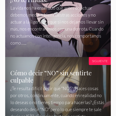
La vida nos ha enseñado que antes de actuar
debemos meditar bien nuestras acciones y no
actuar a la ligera, porque si nos dejamos llevar sin
más, nos encontraremos con una derrota. Cuando
no actuamos con inteligencia, nos comportamos
como…...
SIGUIENTE
Cómo decir “NO” sin sentirte
culpable
¿Te resulta difícil decir que "NO"? ¿Haces cosas
por otros, continuamente, cuando en realidad no
lo deseas o no tienes tiempo para hacerlas? ¿Estás
deseando decir "NO" pero lo que siempre te sale