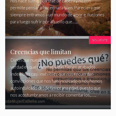
nos hace sufrir, nos trae de cabeza y no nos
permite pensar o hacer nada bien. Pareciera que
siempre entramos a un mundo de amor e ilusiones
para luego sufrir por aquello que…...
SIGUIENTE
Creencias que limitan
Dicen que nuestro futuro es incierto… Pero la
verdad es que nuestras vidas tienen grabados
indelebles casi invisibles que nos recuerdan
convicciones que nos han inculcado o nos hemos
autoinculcado desde temprana edad, puesto que
nos acostumbramos a recibir comentarios,…...