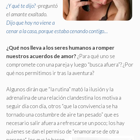
¿Y qué te dijo?
-preguntó
el amante exaltado.
Dijo que hoy no viene a
cenar a la casa, porque estaba cenando contigo…
¿Qué nos lleva a los seres humanos a romper
nuestros acuerdos de amor?
¿Para qué uno se
compromete con una pareja y luego “busca afuera”? ¿Por
qué nos permitimos ir tras la aventura?
Algunos dirán que “la rutina” mató la ilusión y la
adrenalina de una relación clandestina los motiva a
seguir día con día, otros “que la convivencia se ha
tornado una costumbre de aire tan pesado” que es
necesario salir afuera a refrescarse un poco; los hay
quienes se dan el permiso de “enamorarse de otra
persona”,
los que lo hacen