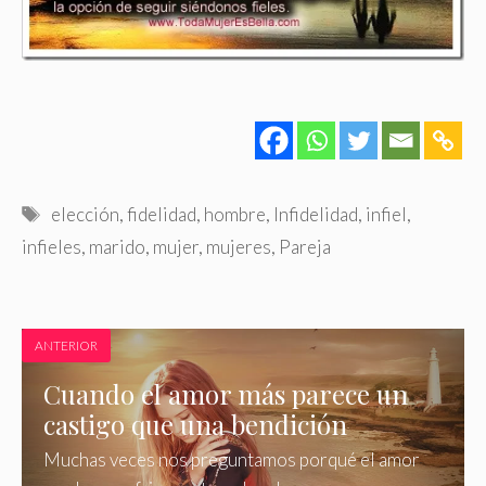
Etiquetas
elección
,
fidelidad
,
hombre
,
Infidelidad
,
infiel
,
infieles
,
marido
,
mujer
,
mujeres
,
Pareja
ANTERIOR
Cuando el amor más parece un
castigo que una bendición
Muchas veces nos preguntamos porqué el amor