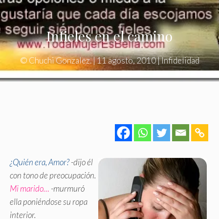
Infieles en el camino
©
Chuchi Gonzalez.
|
11 agosto, 2010
|
Infidelidad
¿Quién era, Amor?
-dijo él
con tono de preocupación.
Mi marido…
-murmuró
ella poniéndose su ropa
interior.