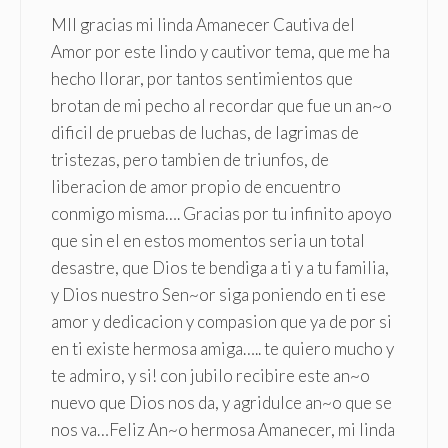
MIl gracias mi linda Amanecer Cautiva del
Amor por este lindo y cautivor tema, que me ha
hecho llorar, por tantos sentimientos que
brotan de mi pecho al recordar que fue un an~o
dificil de pruebas de luchas, de lagrimas de
tristezas, pero tambien de triunfos, de
liberacion de amor propio de encuentro
conmigo misma…. Gracias por tu infinito apoyo
que sin el en estos momentos seria un total
desastre, que Dios te bendiga a ti y a tu familia,
y Dios nuestro Sen~or siga poniendo en ti ese
amor y dedicacion y compasion que ya de por si
en ti existe hermosa amiga….. te quiero mucho y
te admiro, y si! con jubilo recibire este an~o
nuevo que Dios nos da, y agridulce an~o que se
nos va…Feliz An~o hermosa Amanecer, mi linda