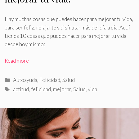
Hay muchas cosas que puedes hacer para mejorar tu vida,
para ser feliz, relajarte y disfrutar más del día a día
.
Aquí
tienes 10 cosas que puedes hacer para mejorar tu vida
desde hoy mismo:
Read more
Categorías
Autoayuda
,
Felicidad
,
Salud
Etiquetas
actitud
,
felicidad
,
mejorar
,
Salud
,
vida