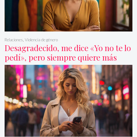
Relaciones
,
Violencia de género
Desagradecido, me dice «Yo no te lo
pedí», pero siempre quiere más