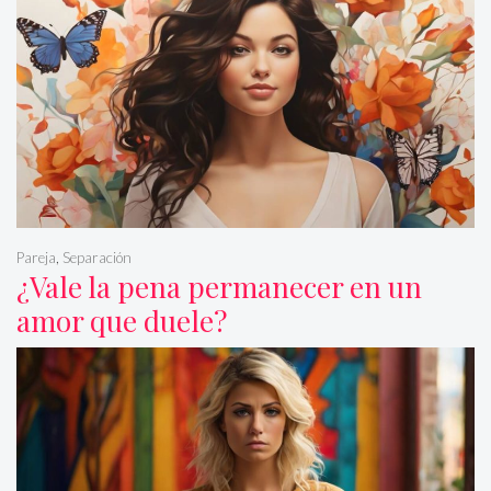
Pareja
,
Separación
¿Vale la pena permanecer en un
amor que duele?