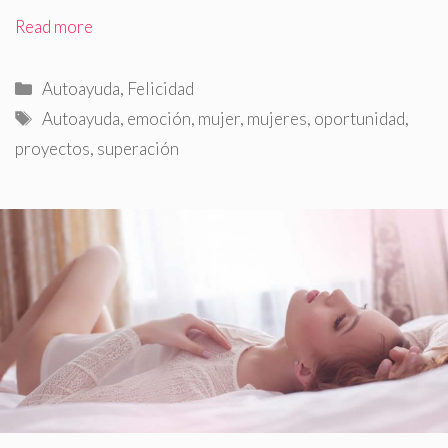
Read more
Categorías
Autoayuda
,
Felicidad
Etiquetas
Autoayuda
,
emoción
,
mujer
,
mujeres
,
oportunidad
,
proyectos
,
superación