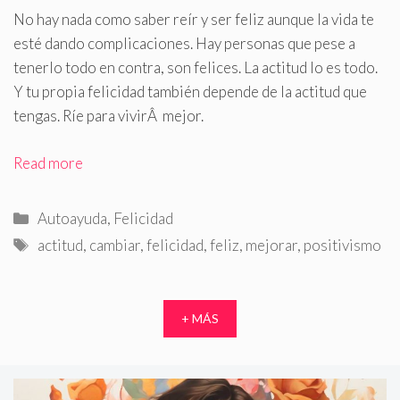
No hay nada como saber reír y ser feliz aunque la vida te
esté dando complicaciones
.
Hay personas que pese a
tenerlo todo en contra, son felices. La actitud lo es todo.
Y tu propia felicidad también depende de la actitud que
tengas. Ríe para vivirÂ mejor.
Read more
Categorías
Autoayuda
,
Felicidad
Etiquetas
actitud
,
cambiar
,
felicidad
,
feliz
,
mejorar
,
positivismo
+ MÁS