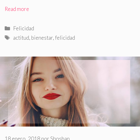
Read more
Categorías
Felicidad
Etiquetas
actitud
,
bienestar
,
felicidad
18 enero, 2018
por
Shoshan