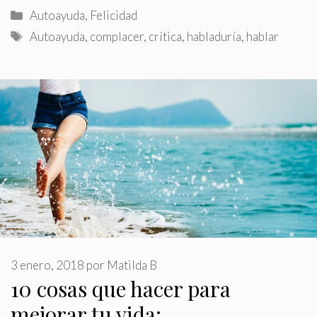
Categorías
Autoayuda
,
Felicidad
Etiquetas
Autoayuda
,
complacer
,
crítica
,
habladuría
,
hablar
3 enero, 2018
por
Matilda B
10 cosas que hacer para
mejorar tu vida: