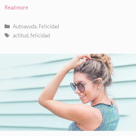
Read more
Categorías
Autoayuda
,
Felicidad
Etiquetas
actitud
,
felicidad