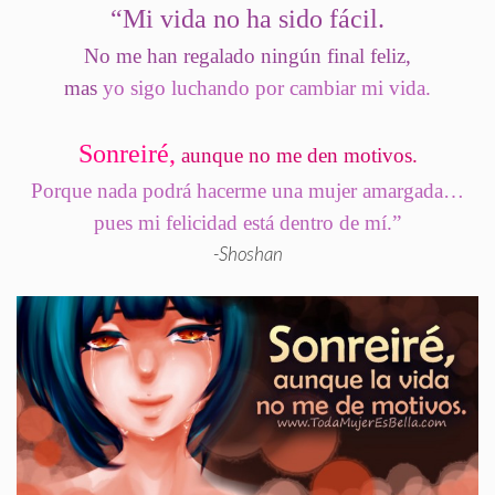
“
Mi vida no ha sido fácil
.
No me han regalado ningún final feliz,
mas
yo sigo luchando por cambiar mi vida.
Sonreiré,
aunque no me den motivos.
Porque nada podrá hacerme una mujer amargada…
pues mi felicidad está dentro de mí.”
-Shoshan