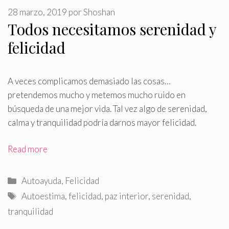
28 marzo, 2019
por
Shoshan
Todos necesitamos serenidad y
felicidad
A veces complicamos demasiado las cosas…
pretendemos mucho y metemos mucho ruido en
búsqueda de una mejor vida
.
Tal vez algo de serenidad,
calma y tranquilidad podría darnos mayor felicidad.
Read more
Categorías
Autoayuda
,
Felicidad
Etiquetas
Autoestima
,
felicidad
,
paz interior
,
serenidad
,
tranquilidad