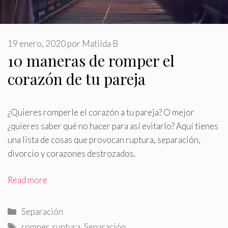
19 enero, 2020
por
Matilda B
10 maneras de romper el
corazón de tu pareja
¿Quieres romperle el corazón a tu pareja? O mejor
¿quieres saber qué no hacer para así evitarlo? Aquí tienes
una lista de cosas que provocan ruptura, separación,
divorcio y corazones destrozados
.
Read more
Categorías
Separación
Etiquetas
romper
,
ruptura
,
Separación