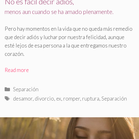
No es fácil decir adiós,
menos aun cuando se ha amado plenamente
.
Pero hay momentos en la vida que no queda más remedio
que decir adiós y luchar por nuestra felicidad, aunque
esté lejos de esa persona a la que entregamos nuestro
corazón.
Read more
Categorías
Separación
Etiquetas
desamor
,
divorcio
,
ex
,
romper
,
ruptura
,
Separación