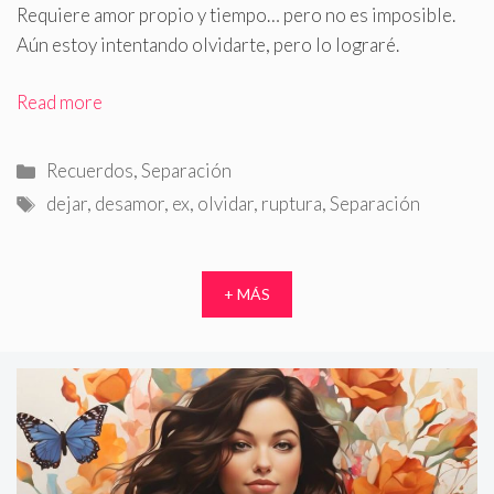
Requiere amor propio y tiempo… pero no es imposible.
Aún estoy intentando olvidarte, pero lo lograré.
Read more
Categorías
Recuerdos
,
Separación
Etiquetas
dejar
,
desamor
,
ex
,
olvidar
,
ruptura
,
Separación
+ MÁS