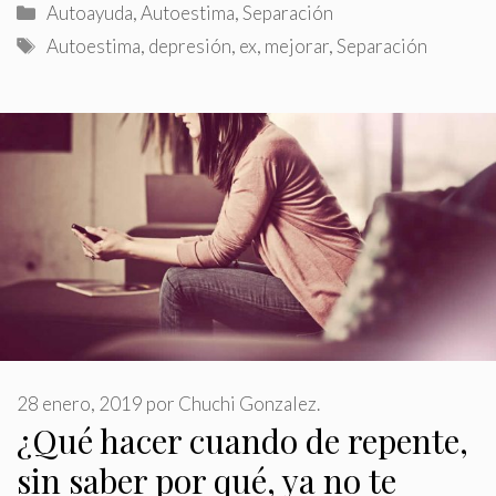
Categorías
Autoayuda
,
Autoestima
,
Separación
Etiquetas
Autoestima
,
depresión
,
ex
,
mejorar
,
Separación
28 enero, 2019
por
Chuchi Gonzalez.
¿Qué hacer cuando de repente,
sin saber por qué, ya no te