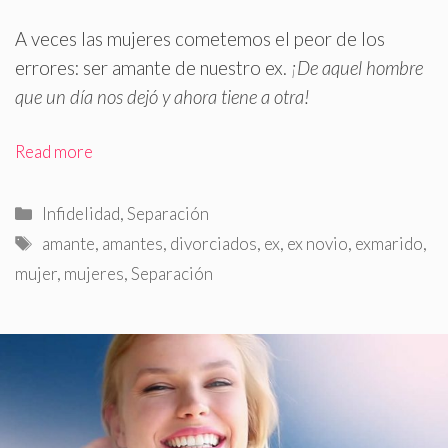
A veces las mujeres cometemos el peor de los
errores: ser amante de nuestro ex.
¡De aquel hombre
que un día nos dejó y ahora tiene a otra!
Read more
Categorías
Infidelidad
,
Separación
Etiquetas
amante
,
amantes
,
divorciados
,
ex
,
ex novio
,
exmarido
,
mujer
,
mujeres
,
Separación