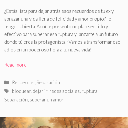
¿Estás lista para dejar atrás esos recuerdos de tu ex y
abrazar una vida llena de felicidad y amor propio? Te
tengo cubierta
.
Aquí te presento un plan sencillo y
efectivo para superar esa ruptura y lanzarte a un futuro
donde tú eres la protagonista. ¡Vamos a transformar ese
adiós en un poderoso hola a tu nueva vida!
Read more
Categorías
Recuerdos
,
Separación
Etiquetas
bloquear
,
dejar ir
,
redes sociales
,
ruptura
,
Separación
,
superar un amor