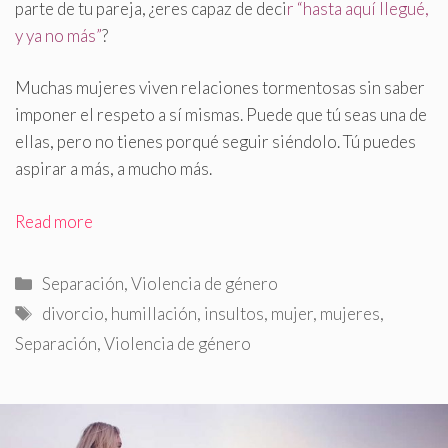
parte de tu pareja, ¿eres capaz de deci
r “hasta aquí llegué,
y ya no más”
?
Muchas mujeres viven relaciones tormentosas sin saber
imponer el respeto a sí mismas
.
Puede que tú seas una de
ellas, pero no tienes porqué seguir siéndolo. Tú puedes
aspirar a más, a mucho más.
Read more
Categorías
Separación
,
Violencia de género
Etiquetas
divorcio
,
humillación
,
insultos
,
mujer
,
mujeres
,
Separación
,
Violencia de género