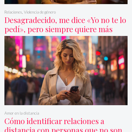
Relaciones
,
Violencia de género
Desagradecido, me dice «Yo no te lo
pedí», pero siempre quiere más
Amor en la distancia
Cómo identificar relaciones a
distancia con personas que no son