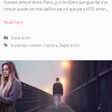
humano ante el dolor
.
Pero, ¿y si te dijera que guardar ese
rencor puede ser más dañino para ti que para él? El amor…
Read more
Categorías
Separación
Etiquetas
ex pareja
,
romper
,
ruptura
,
Separación