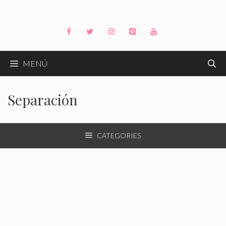
Saltar
al
contenido
MENÚ
Separación
CATEGORIES