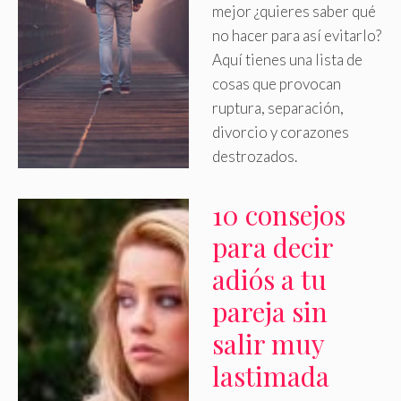
mejor ¿quieres saber qué
no hacer para así evitarlo?
Aquí tienes una lista de
cosas que provocan
ruptura, separación,
divorcio y corazones
destrozados
.
10 consejos
para decir
adiós a tu
pareja sin
salir muy
lastimada