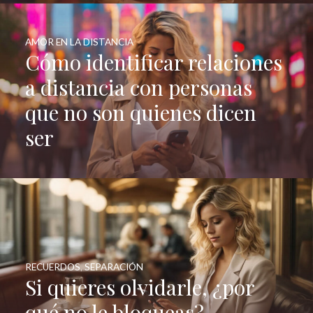
AMOR EN LA DISTANCIA
Cómo identificar relaciones
a distancia con personas
que no son quienes dicen
ser
RECUERDOS
,
SEPARACIÓN
Si quieres olvidarle, ¿por
qué no le bloqueas?