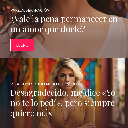
PAREJA
,
SEPARACIÓN
¿Vale la pena permanecer en
un amor que duele?
LEER...
RELACIONES
,
VIOLENCIA DE GÉNERO
Desagradecido, me dice «Yo
no te lo pedí», pero siempre
quiere más