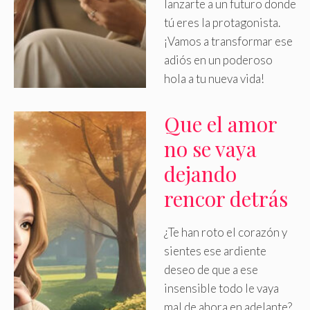
lanzarte a un futuro donde
tú eres la protagonista.
¡Vamos a transformar ese
adiós en un poderoso
hola a tu nueva vida!
Que el amor
no se vaya
dejando
rencor detrás
¿Te han roto el corazón y
sientes ese ardiente
deseo de que a ese
insensible todo le vaya
mal de ahora en adelante?