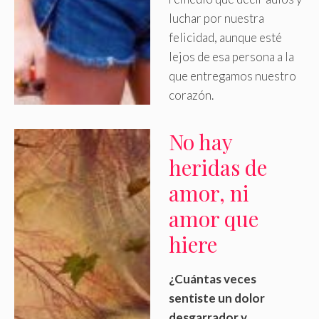
luchar por nuestra
felicidad, aunque esté
lejos de esa persona a la
que entregamos nuestro
corazón.
No hay
heridas de
amor, ni
amor que
hiere
¿Cuántas veces
sentiste un dolor
desgarrador y