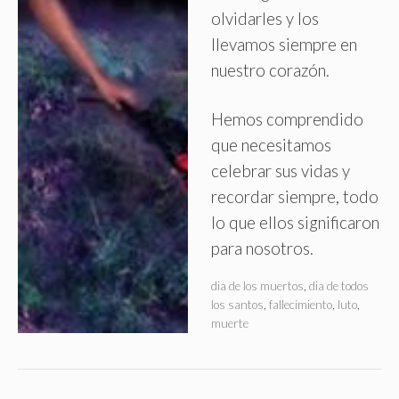
olvidarles y los
llevamos siempre en
nuestro corazón
.
Hemos comprendido
que necesitamos
celebrar sus vidas y
recordar siempre, todo
lo que ellos significaron
para nosotros.
dia de los muertos
,
dia de todos
los santos
,
fallecimiento
,
luto
,
muerte