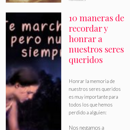
10 maneras de
recordar y
honrar a
nuestros seres
queridos
Honrar la memoria de
nuestros seres queridos
es muy importante para
todos los que hemos
perdido a alguien:
Nos negamos a