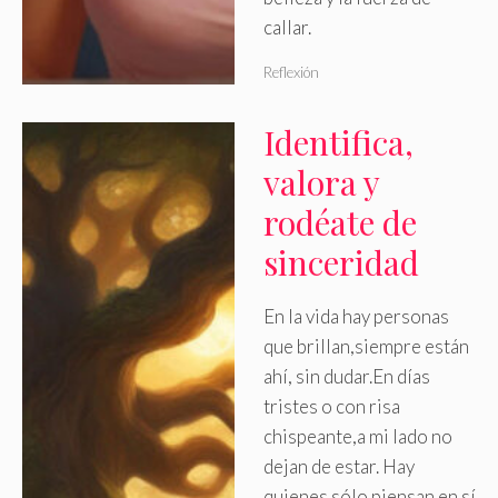
callar.
Reflexión
Identifica,
valora y
rodéate de
sinceridad
En la vida hay personas
que brillan,siempre están
ahí, sin dudar.En días
tristes o con risa
chispeante,a mi lado no
dejan de estar. Hay
quienes sólo piensan en sí