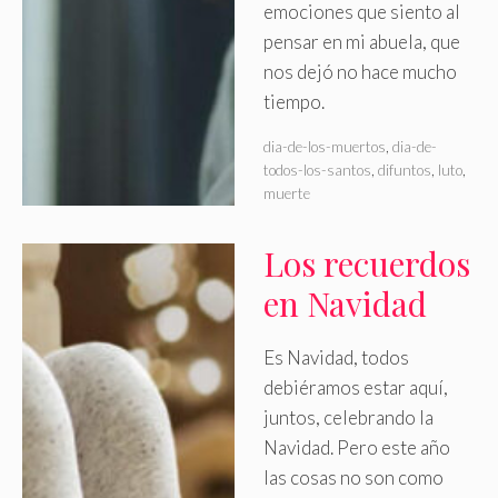
emociones que siento al
pensar en mi abuela, que
nos dejó no hace mucho
tiempo.
dia-de-los-muertos
,
dia-de-
todos-los-santos
,
difuntos
,
luto
,
muerte
Los recuerdos
en Navidad
Es Navidad, todos
debiéramos estar aquí,
juntos, celebrando la
Navidad
.
Pero este año
las cosas no son como