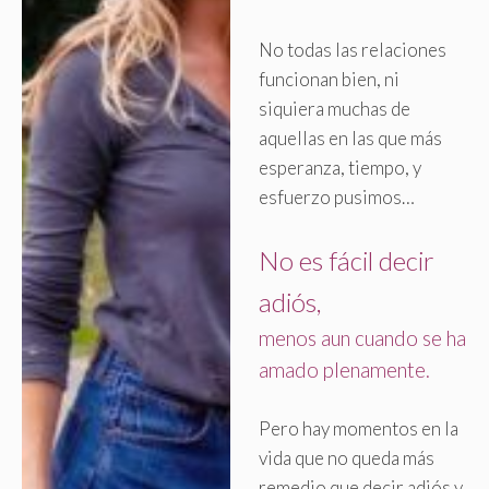
No todas las relaciones
funcionan bien, ni
siquiera muchas de
aquellas en las que más
esperanza, tiempo, y
esfuerzo pusimos…
No es fácil decir
adiós,
menos aun cuando se ha
amado plenamente
.
Pero hay momentos en la
vida que no queda más
remedio que decir adiós y