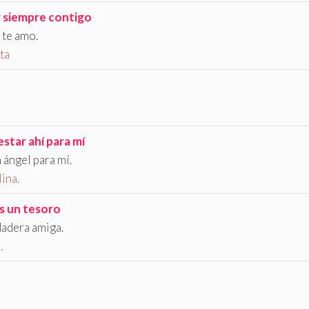
 siempre contigo
te amo.
ta
estar ahí para mí
ángel para mí.
ina.
s un tesoro
dadera amiga.
.