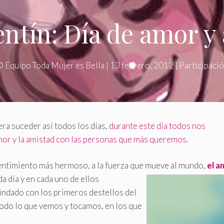
entín: Día de amor y
©
Equipo Toda Mujer es Bella
|
13 febrero, 2012
|
Participaci
ra suceder así todos los días,
durante este día todos nos
or y la amistad con las personas que más queremos.
sentimiento más hermoso, a la fuerza que mueve al mundo,
el a
ada
día y en cada uno de ellos
indado con los primeros destellos del
 todo lo que vemos y tocamos, en los que