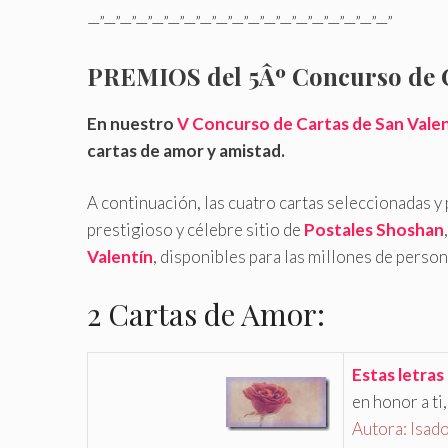
—”—”—”—”—”—”—”—”—”—”—”—”—”—”—”—”—”—”—”
PREMIOS del 5Âº Concurso de C
En nuestro
V Concurso de Cartas de San Vale
cartas de amor y amistad.
A continuación, las cuatro cartas seleccionadas y
prestigioso y célebre sitio de
Postales Shoshan
Valentín
, disponibles para las millones de person
2 Cartas de Amor:
Estas letras 
en honor a ti
Autora: Isado