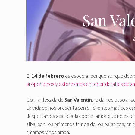
San Val
El 14 de febrero
es especial porque aunque debie
proponemos y esforzamos en tener detalles de am
Con la llegada de
, le damos paso al 
San Valentín
La vida se nos presenta con diferentes matices c
despertamos acariciadas por el amor que no es br
alba, con los primeros trinos de los pajaritos, en
amamos y nos aman.