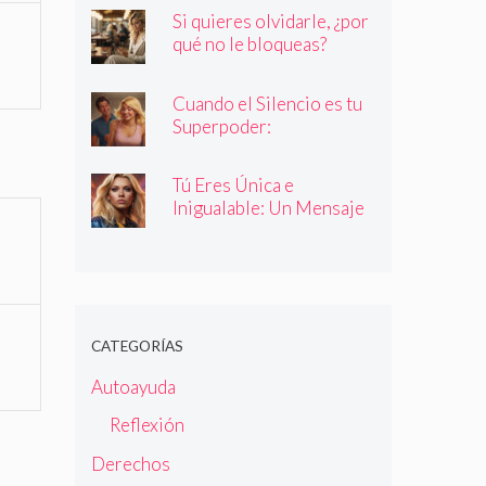
quienes dicen ser
Si quieres olvidarle, ¿por
qué no le bloqueas?
Cuando el Silencio es tu
Superpoder:
Descubriendo la Magia
de Callar
Tú Eres Única e
Inigualable: Un Mensaje
Empoderador para Todas
las Mujeres
CATEGORÍAS
Autoayuda
Reflexión
Derechos