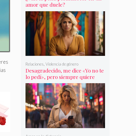
amor que duele?
eres
Relaciones
,
Violencia de género
ias
Desagradecido, me dice «Yo no te
lo pedí», pero siempre quiere
más