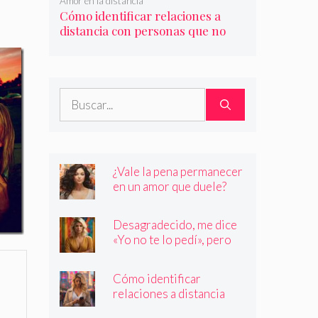
Amor en la distancia
Cómo identificar relaciones a
distancia con personas que no
son quienes dicen ser
Buscar:
¿Vale la pena permanecer
en un amor que duele?
Desagradecido, me dice
«Yo no te lo pedí», pero
siempre quiere más
Cómo identificar
relaciones a distancia
con personas que no son