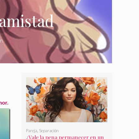
 amistad
ón
mor.
Pareja
,
Separación
¿Vale la pena permanecer en un