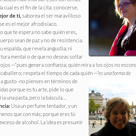
cual es el fin de la cita: conocerse.
jor de ti,
saborea el ser maravilloso
se es el mejor afrodisíaco.
o que te espera no sabe quién eres,
uerpo sean de paz y no de resistencia.
 espalda, que revela angustia; ni
rtura mental o de que no deseas soltar
s ojos —“pues genera confianza; quién mira a los ojos no escon
 caballero; respeta el tiempo de cada quién
—“es una forma de
 a gusto
-no pienses en términos de
idas porque es tu arte, pide lo que
ía una pasta, pero la báscula…
ncia:
Usa un perfume tentador, y un
 menos que con más; porque eres tú
 exceso de alcohol. La idea es presumir