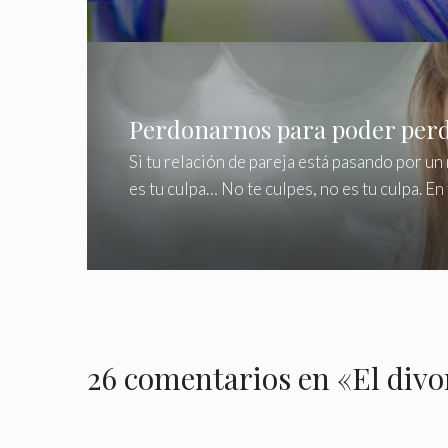
Perdonarnos para poder per
Si tu relación de pareja está pasando por u
es tu culpa… No te culpes, no es tu culpa. En
26 comentarios en «El divor