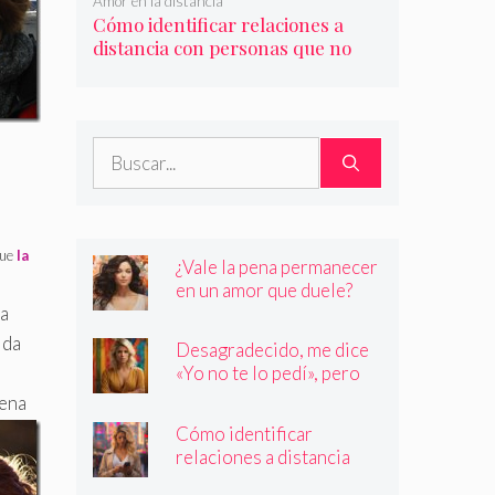
Amor en la distancia
Cómo identificar relaciones a
distancia con personas que no
son quienes dicen ser
Buscar:
que
la
¿Vale la pena permanecer
en un amor que duele?
 a
ida
Desagradecido, me dice
«Yo no te lo pedí», pero
siempre quiere más
uena
Cómo identificar
relaciones a distancia
con personas que no son