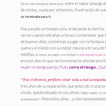
entre el sabor amargo de
Tal vez hace tiempo te divorciaste,
de visitas,
cuota por alimentos, frustración de s
se terminaba para ti.
Has pasado un tiempo sola, ordenando tu familia, 
vez en cuando extrañas un brazo contenedor que t
de buenos días; comienzas a jugar con la fantasía 
suena y el miedo con su mejor máscara te saca de f
meditas,
te miras al espejo, y en verdad
es una injusticia que na
en esos días en que las hormonas te afectan posi
mujer no tenga pareja. Pues
corre el riesgo
.
¿Qué
prefiero estar sola
“Tras el divorcio,
a mal acompaña
tres años de su separación, que antes de cruzarse
vivido, queda tatuado en sus almas.
Eligen seguir su ca
Ahora bien, dime… ¿y bien acompañadas?
acompañadas”.