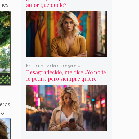
enes
amor que duele?
Relaciones
,
Violencia de género
Desagradecido, me dice «Yo no te
lo pedí», pero siempre quiere
más
meros
lo