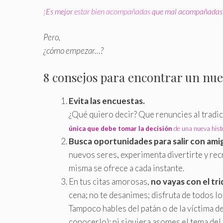
¡Es mejor
estar bien acompañadas
que mal acompañadas 
Pero,
¿cómo empezar…?
8 consejos para encontrar un nue
Evita las encuestas.
¿Qué quiero decir? Que renuncies al tradi
única que debe tomar la decisión
de una nueva hist
Busca oportunidades para salir con ami
nuevos seres, experimenta divertirte y recre
misma se ofrece a cada instante.
En tus citas amorosas,
no vayas con el tr
cena; no te desanimes; disfruta de todos lo
Tampoco hables del patán o de la víctima de 
conocerlo); ni siquiera asomes el tema del