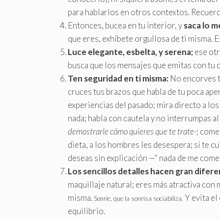
para hablarlos en otros contextos. Recuerda 
Entonces, bucea en tu interior, y
saca lo me
que eres, exhíbete orgullosa de ti misma. E
Luce elegante, esbelta, y serena;
ese otr
busca que los mensajes que emitas con tu c
Ten seguridad en ti misma:
No encorves tu
cruces tus brazos que habla de tu poca ape
experiencias del pasado; mira directo a lo
nada; habla con cautela y no interrumpas al
demostrarle cómo quieres que te trate-
; come
dieta, a los hombres les desespera; si te cu
deseas sin explicación —“ nada de me comer
Los sencillos detalles hacen gran difere
maquillaje natural; eres más atractiva con
misma.
Y evita el
Sonríe, que la sonrisa sociabiliza.
equilibrio.