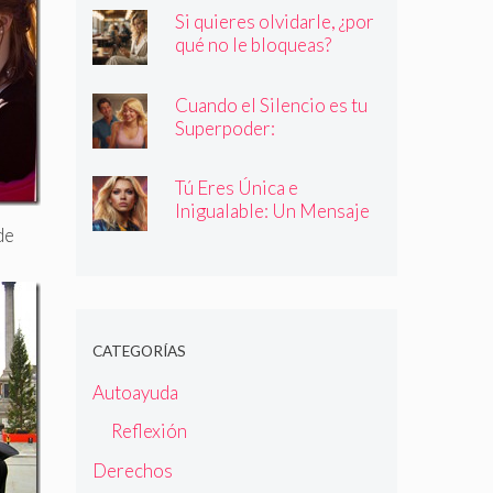
quienes dicen ser
Si quieres olvidarle, ¿por
qué no le bloqueas?
Cuando el Silencio es tu
Superpoder:
Descubriendo la Magia
de Callar
Tú Eres Única e
Inigualable: Un Mensaje
Empoderador para Todas
de
las Mujeres
CATEGORÍAS
Autoayuda
Reflexión
Derechos