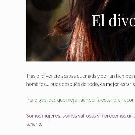
El div
Tras el divorcio acabas quemada y por un tiempo 
hombres… pues después de todo,
es mejor estar 
Pero,
¿verdad que mejor aún sería estar bien ac
Somos mujeres, somos valiosas y merecemos un b
tenerlo.