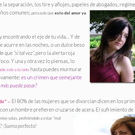
 la separación, los tire y aflojes, papeles de abogados, regím
ueños comunes;
pensaste que
esto del amor ya
y encontrando el eje de tu vida… Y de
e acurre en las noches, o un dulce beso
de que
“si tal vez”,
pero la alerta roja
oco. Y una y otra vez lo piensas, lo
hasta puedes murmurar
die este a tu lado;
tivamente:
es un crimen que semejante
 más puede pasar?
El 80% de las mujeres que se divorcian dicen en los pri
da” –
 con un hombre prefieren cruzarse de acera. El sufrimiento de 
mino solas, prefiriéndolo a estar “mal
 ¡Suena perfecto!