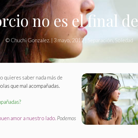
orcio no es el final d
©
Chuchi Gonzalez.
|
3 mayo, 2012
|
Separación
,
Soledad
no quieres saber nada más de
solas que mal acompañadas.
ompañadas?
uen amor a nuestro lado.
Podemos