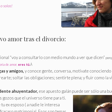
o solas!
vo amor tras el divorcio:
cional “voy a consultarlo con medio mundo a ver que dicen”
por
oria de amor,
eres tú.
Â
gas y amigos,
y conoce gente, conversa, motívate conociendo
arte; soltar las obligaciones; sentirte plena; y fluir como la v
idente ahuyentador,
ese apuesto galán puede ser sólo una b
s gozos que el universo tiene para ti.
tu ex esposo ( a nadie le interesa
 fracaso matrimonial
.
Esos son temas