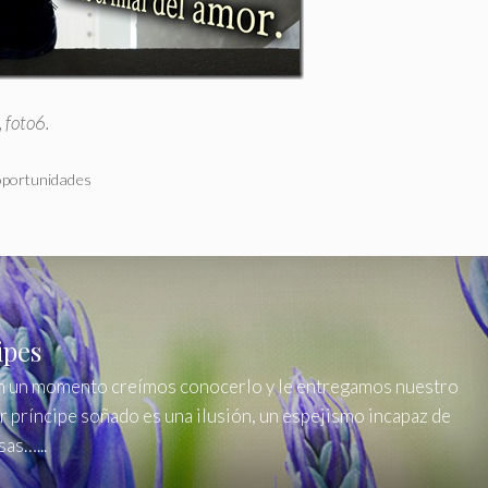
,
foto6
.
oportunidades
ipes
En un momento creímos conocerlo y le entregamos nuestro
 príncipe soñado es una ilusión, un espejismo incapaz de
as…...