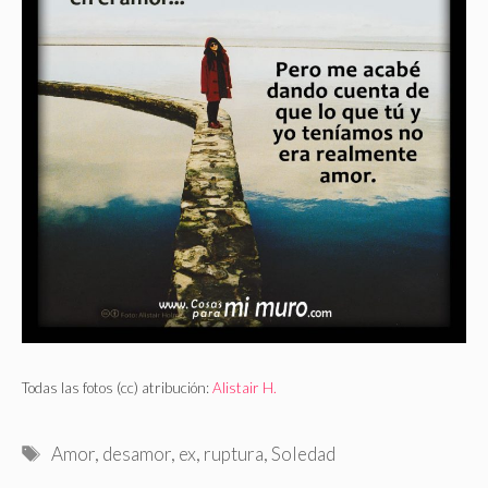
Todas las fotos (cc) atribución:
Alistair H.
Etiquetas
Amor
,
desamor
,
ex
,
ruptura
,
Soledad