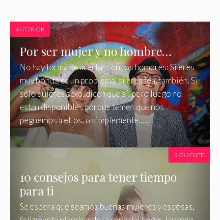
ANTERIOR
Por ser mujer y no hombre…
No hay forma de acertar con los hombres: Si eres
muy bonita es un problema, si eres fea, también. Si
sólo quieres sexo, dicen que sí, pero luego no
están disponibles porque temen que nos
peguemos a ellos, o simplemente…...
SIGUIENTE
10 consejos para tener tiempo
para ti
Se espera que seamos buenas mujeres y esposas,
felizmente planchando la ropa del hogar, lavando