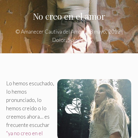
No creo en el amor
©
Amanecer Cautiva del Amor
|
18 mayo, 2012
|
Dolor
,
Soledad
Lo hemos escuchado,
lo hemos
pronunciado, lo
hemos creído o lo
creemos ahora… es
frecuente escuchar
“ya no creo en el