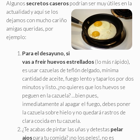
Algunos
secretos caseros
podrían ser muy útiles en la
actualidad
y aquí se los
dejamos con mucho cariño
amigas queridas, por
ejemplo:
Para el desayuno, si
vas a freir huevos estrellados
(lo más rápido),
es usar cazuelas de teflón delgado, mínima
cantidad de aceite, fuego lento y taparlos por dos
minutos y listo. ¿no quieres que los huevos se
peguen en la cazuela? …bien pues,
inmediatamente al apagar el fuego, debes poner
la cazuela sobre hielo y no quedará rastros de
clara cocida en tu cazuela.
¿Te acabas de pintar las uñas y detestas
pelar
ajos
para tu comida? ¡no los peles!, no es