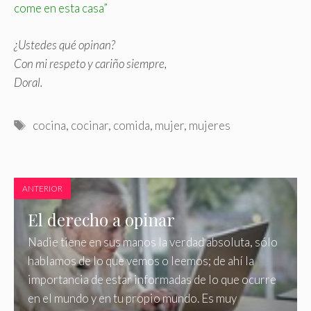
come en esta casa”
¿Ustedes qué opinan?
Con mi respeto y cariño siempre,
Doral.
Etiquetas
cocina
,
cocinar
,
comida
,
mujer
,
mujeres
ANTERIOR
El derecho a opinar
Nadie tiene en sus manos la verdad absoluta, sólo
hablamos de lo que vemos o leemos; de ahí la
importancia de estar informadas de lo que ocurre
en el mundo y en tu propio mundo. Es muy