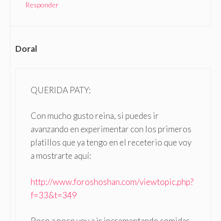
Responder
Doral
QUERIDA PATY:
Con mucho gusto reina, si puedes ir
avanzando en experimentar con los primeros
platillos que ya tengo en el receterio que voy
a mostrarte aquí:
http://www.foroshoshan.com/viewtopic.php?
f=33&t=349
Poco a poco voy a ir incrementando comidas