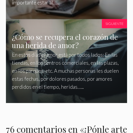
importante estar al…...
SIGUIENTE
¿Cómo se recupera el corazón de
una herida de amor?
En estos días el amor está por todos lados: En las
tiendas, en los centros comerciales, en las plazas,
en los parques, etc. A muchas personas les duelen
estas fechas, por dolores pasados, por amores
perdidos en el tiempo, heridas…...
76 comentarios en «¡Pónle arte