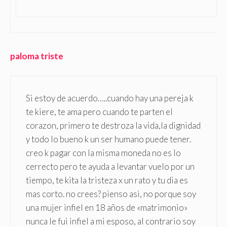
paloma triste
Si estoy de acuerdo…..cuando hay una pereja k
te kiere, te ama pero cuando te parten el
corazon, primero te destroza la vida,la dignidad
y todo lo bueno k un ser humano puede tener.
creo k pagar con la misma moneda no es lo
cerrecto pero te ayuda a levantar vuelo por un
tiempo, te kita la tristeza x un rato y tu dia es
mas corto. no crees? pienso asi, no porque soy
una mujer infiel en 18 años de «matrimonio»
nunca le fui infiel a mi esposo, al contrario soy