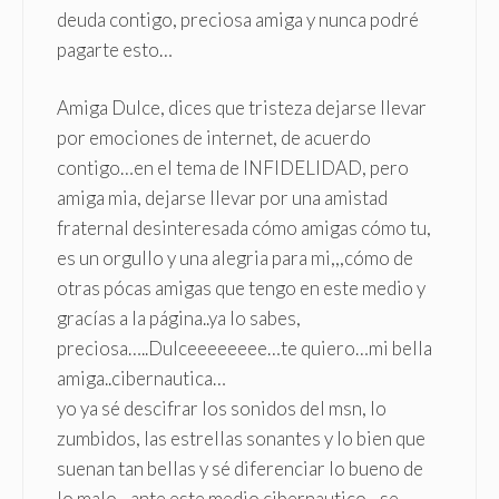
deuda contigo, preciosa amiga y nunca podré
pagarte esto…
Amiga Dulce, dices que tristeza dejarse llevar
por emociones de internet, de acuerdo
contigo…en el tema de INFIDELIDAD, pero
amiga mia, dejarse llevar por una amistad
fraternal desinteresada cómo amigas cómo tu,
es un orgullo y una alegria para mi,,,cómo de
otras pócas amigas que tengo en este medio y
gracías a la página..ya lo sabes,
preciosa…..Dulceeeeeeee…te quiero…mi bella
amiga..cibernautica…
yo ya sé descifrar los sonidos del msn, lo
zumbidos, las estrellas sonantes y lo bien que
suenan tan bellas y sé diferenciar lo bueno de
lo malo…ante este medio cibernautico…se