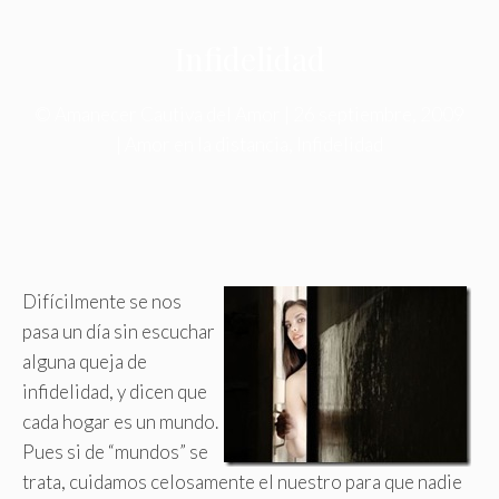
Infidelidad
©
Amanecer Cautiva del Amor
|
26 septiembre, 2009
|
Amor en la distancia
,
Infidelidad
Difícilmente se nos
pasa un día sin escuchar
alguna queja de
infidelidad, y dicen que
cada hogar es un mundo.
Pues si de “mundos” se
trata, cuidamos celosamente el nuestro para que nadie