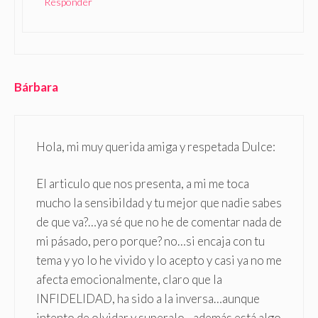
Responder
Bárbara
Hola, mi muy querida amiga y respetada Dulce:
El articulo que nos presenta, a mi me toca
mucho la sensibildad y tu mejor que nadie sabes
de que va?…ya sé que no he de comentar nada de
mi pásado, pero porque? no…si encaja con tu
tema y yo lo he vivido y lo acepto y casi ya no me
afecta emocionalmente, claro que la
INFIDELIDAD, ha sido a la inversa…aunque
intento de olvidar y superalo…además está algo