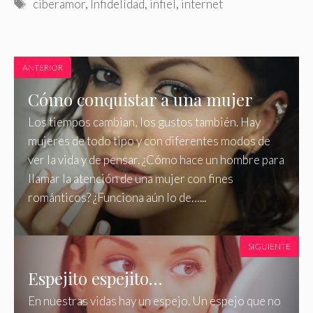
Etiquetas
ciberamor
,
Infidelidad
,
infiel
,
internet
ANTERIOR
Cómo conquistar a una mujer
Los tiempos cambian, los gustos también. Hay
mujeres de todo tipo y con diferentes modos de
ver la vida y de pensar. ¿Cómo hace un hombre para
llamar la atención de una mujer con fines
románticos? ¿Funciona aún lo de…...
SIGUIENTE
Espejito espejito…
En nuestras vidas hay un espejo. Un espejo que no