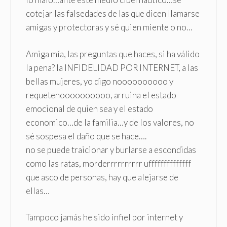
cotejar las falsedades de las que dicen llamarse
amigas y protectoras y sé quien miente o no…
Amiga mía, las preguntas que haces, si ha válido
la pena? la INFIDELIDAD POR INTERNET, a las
bellas mujeres, yo digo noooooooooo y
requetenoooooooooo, arruina el estado
emocional de quien sea y el estado
economico…de la familia…y de los valores, no
sé sospesa el daño que se hace….
no se puede traicionar y burlarse a escondidas
como las ratas, morderrrrrrrrrr uffffffffffffff
que asco de personas, hay que alejarse de
ellas…
Tampoco jamás he sido infiel por internet y