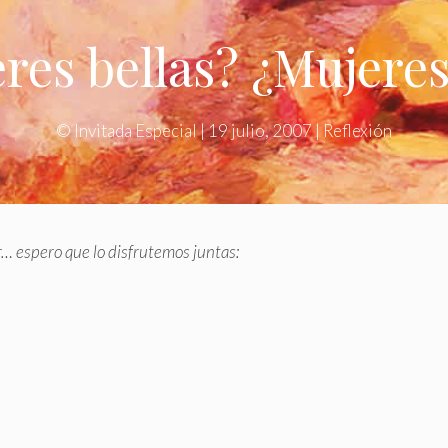
res bellas? ¿Mujeres
©
Invitada Especial
|
19 julio, 2007
|
Reflexión
r… espero que lo disfrutemos juntas: