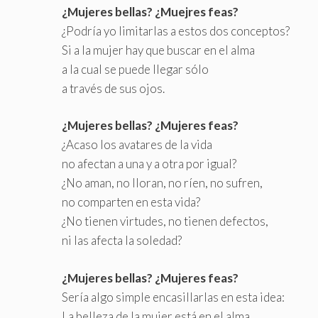
¿Mujeres bellas? ¿Muejres feas?
¿Podría yo limitarlas a estos dos conceptos?
Si a la mujer hay que buscar en el alma
a la cual se puede llegar sólo
a través de sus ojos.
¿Mujeres bellas? ¿Mujeres feas?
¿Acaso los avatares de la vida
no afectan a una y a otra por igual?
¿No aman, no lloran, no ríen, no sufren,
no comparten en esta vida?
¿No tienen virtudes, no tienen defectos,
ni las afecta la soledad?
¿Mujeres bellas? ¿Mujeres feas?
Sería algo simple encasillarlas en esta idea:
La belleza de la mujer está en el alma,