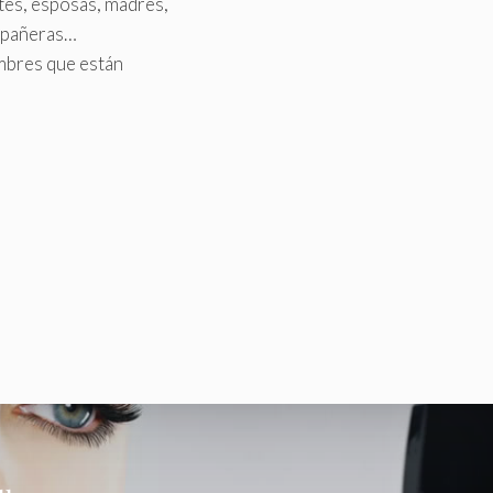
tes, esposas, madres,
mpañeras…
mbres que están