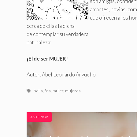
son amigas, confiden
amantes, novias, co
que ofrecen a los ho
cerca de ellas la dicha
de contemplar su verdadera
naturaleza:
¡El de ser MUJER!
Autor: Abel Leonardo Arguello
Etiquetas
bella
,
fea
,
mujer
,
mujeres
ANTERIOR