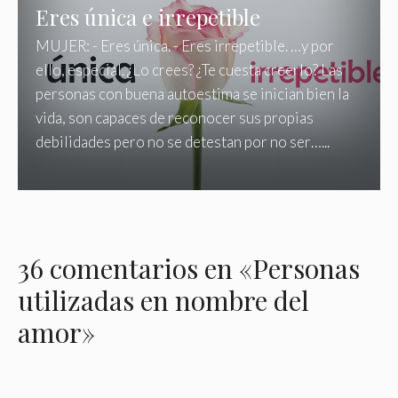
Eres única e irrepetible
MUJER: - Eres única. - Eres irrepetible. …y por
ello, especial. ¿Lo crees? ¿Te cuesta creerlo? Las
personas con buena autoestima se inician bien la
vida, son capaces de reconocer sus propias
debilidades pero no se detestan por no ser…...
36 comentarios en «Personas
utilizadas en nombre del
amor»