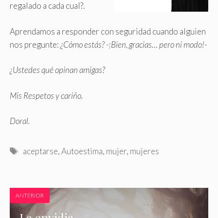
regalado a cada cual?.
Aprendamos a responder con seguridad cuando alguien
nos pregunte:
¿Cómo estás? -¡Bien, gracias… pero ni modo!-
¿Ustedes qué opinan amigas?
Mis Respetos y cariño.
Doral.
Etiquetas
aceptarse
,
Autoestima
,
mujer
,
mujeres
ANTERIOR
La envidia