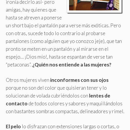
ironía decirlo así- pero
amigas, hay quienes que
hasta se atreven a ponerse
un short bajo el pantalón para verse más exóticas. Pero
con otras, sucede todo lo contrario al probarse
pantalones (como alguien que yo conozco jeje), que tan
pronto se meten en un pantalón y al mirarse en el
espejo… ¡Dios mío!, hasta se espantan de verse tan
“petaconas”.
¿Quién nos entiende a las mujeres?
Otros mujeres viven
inconformes con sus ojos
porque no son del color que quisieran tener y lo
solucionan de volada cubriéndolos con
lentes de
contacto
de todos colores y sabores y maquillándolos
con bastantes sombras compactas, delineadores y rimel
.
El pelo
lo disfrazan con extensiones largas o cortas, o