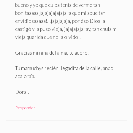
bueno y yo qué culpa tenía de verme tan
bonitaaaaa jajajajajajaja ¡a que mi abue tan
envidiosaaaaa!…jajajajaja, por éso Dios la
castigó y la puso vieja, jajajajaja ¡ay, tan chula mi
vieja querida que no la olvido!.
Gracias mi niña del alma, te adoro.
Tu mamuchys recién llegadita de la calle, ando
acalora’a.
Doral.
Responder