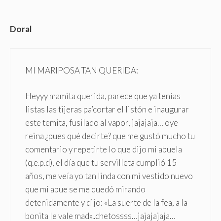
Doral
MI MARIPOSA TAN QUERIDA:
Heyyy mamita querida, parece que ya tenías
listas las tijeras pa’cortar el listón e inaugurar
este temita, fusilado al vapor, jajajaja… oye
reina ¿pues qué decirte? que me gustó mucho tu
comentario y repetirte lo que dijo mi abuela
(q.e.p.d), el día que tu servilleta cumplió 15
años, me veía yo tan linda con mi vestido nuevo
que mi abue se me quedó mirando
detenidamente y dijo: «La suerte de la fea, a la
bonita le vale mad»..chetossss…jajajajaja…