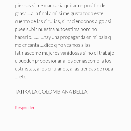
piernas si me mandaria quitar un pokitin de
grasa….a la final a mi si me gusta todo este
cuento de las cirujias, si haciendonos algo asi
puee subir nuestra autoestima porq no
hacerlo………..hay una propaganda en mi pais q
me encanta ….dice q no veamos a las
latinascomo mujeres vanidosas si no el trabajo
q pueden proposionar a los demascomo: a los
estilistas, a los cirujanos, a las tiendas de ropa
….etc
TATIKA LA COLOMBIANA BELLA
Responder