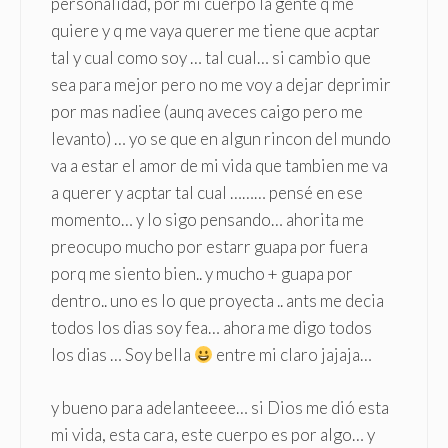
personalidad, por mi cuerpo la gente q me
quiere y q me vaya querer me tiene que acptar
tal y cual como soy … tal cual… si cambio que
sea para mejor pero no me voy a dejar deprimir
por mas nadiee (aunq aveces caigo pero me
levanto) … yo se que en algun rincon del mundo
va a estar el amor de mi vida que tambien me va
a querer y acptar tal cual ……… pensé en ese
momento… y lo sigo pensando… ahorita me
preocupo mucho por estarr guapa por fuera
porq me siento bien.. y mucho + guapa por
dentro.. uno es lo que proyecta .. ants me decia
todos los dias soy fea… ahora me digo todos
los dias … Soy bella
entre mi claro jajaja…
y bueno para adelanteeee… si Dios me dió esta
mi vida, esta cara, este cuerpo es por algo… y