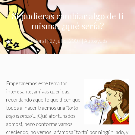
Si pudieras cambiar algo de ti
misma, ¿qué sería?
©
Doral
|
27 julio, 2007
|
Autoayuda
Empezaremos este tema tan
interesante, amigas queridas,
recordando aquello que dicen que
todos al nacer traemos una
“torta
bajo el brazo”
…¡Qué afortunados
somos!, pero conforme vamos
creciendo, no vemos la famosa “torta” por ningún lado, y