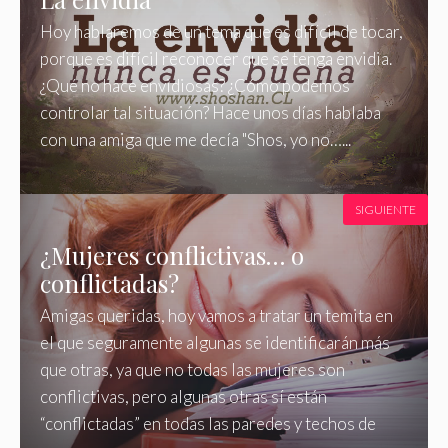
Hoy hablaremos de un tema que es difícil de tocar,
porque es difícil reconocer que se tenga envidia.
¿Qué no hace envidiosas? ¿Cómo podemos
controlar tal situación? Hace unos días hablaba
con una amiga que me decía "Shos, yo no…...
SIGUIENTE
¿Mujeres conflictivas… o
conflictadas?
Amigas queridas, hoy vamos a tratar un temita en
el que seguramente algunas se identificarán más
que otras, ya que no todas las mujeres son
conflictivas, pero algunas otras sí están
“conflictadas” en todas las paredes y techos de