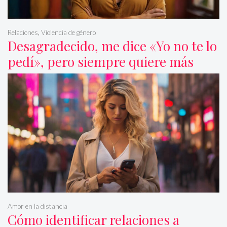
Relaciones
,
Violencia de género
Desagradecido, me dice «Yo no te lo
pedí», pero siempre quiere más
Amor en la distancia
Cómo identificar relaciones a