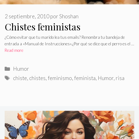
2 septiembre, 2010
por
Shoshan
Chistes feministas
¿Cómo evitar que tu marido lea tus emails? Renombra tu bandeja de
entrada a «Manual de Instrucciones».¿Por qué se dice que el perro es el …
Read more
Categorías
Humor
Etiquetas
chiste
,
chistes
,
feminismo
,
feminista
,
Humor
,
risa