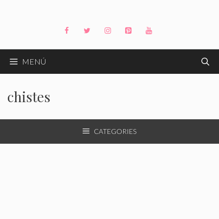
Saltar
al
contenido
MENÚ
chistes
CATEGORIES