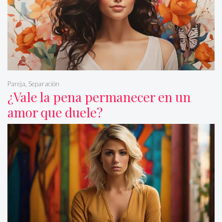
Pareja
,
Separación
¿Vale la pena permanecer en un
amor que duele?