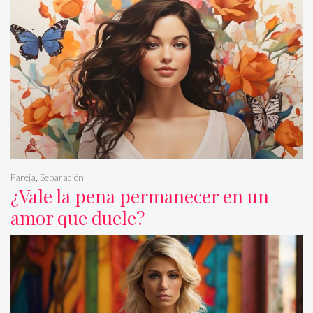
Pareja
,
Separación
¿Vale la pena permanecer en un
amor que duele?