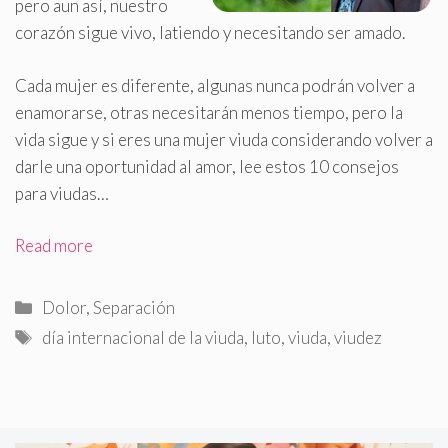
pero aun así, nuestro
corazón sigue vivo, latiendo y necesitando ser amado.
Cada mujer es diferente, algunas nunca podrán volver a
enamorarse, otras necesitarán menos tiempo, pero la
vida sigue y si eres una mujer viuda considerando volver a
darle una oportunidad al amor, lee estos 10 consejos
para viudas…
Read more
Categorías
Dolor
,
Separación
Etiquetas
día internacional de la viuda
,
luto
,
viuda
,
viudez