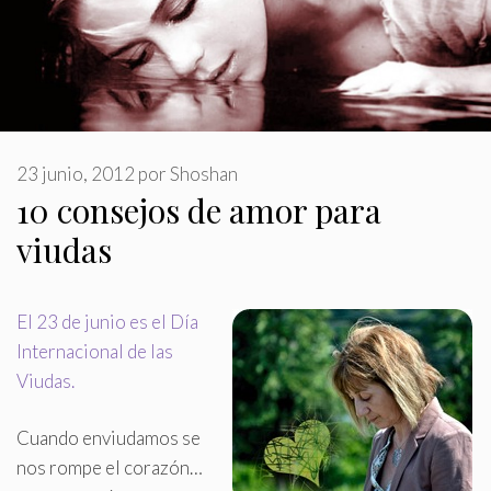
23 junio, 2012
por
Shoshan
10 consejos de amor para
viudas
El 23 de junio es el Día
Internacional de las
Viudas
.
Cuando enviudamos se
nos rompe el corazón…