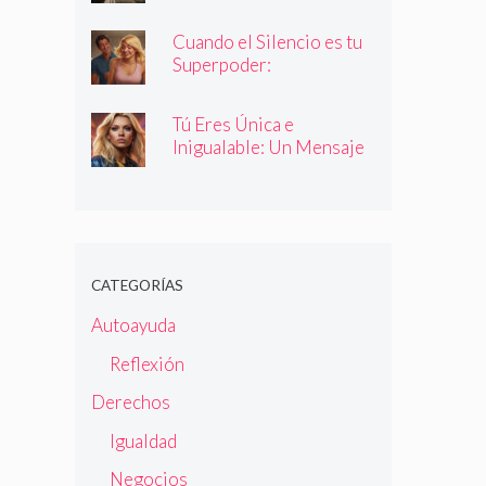
Cuando el Silencio es tu
Superpoder:
Descubriendo la Magia
de Callar
Tú Eres Única e
Inigualable: Un Mensaje
Empoderador para Todas
las Mujeres
CATEGORÍAS
Autoayuda
Reflexión
Derechos
Igualdad
Negocios