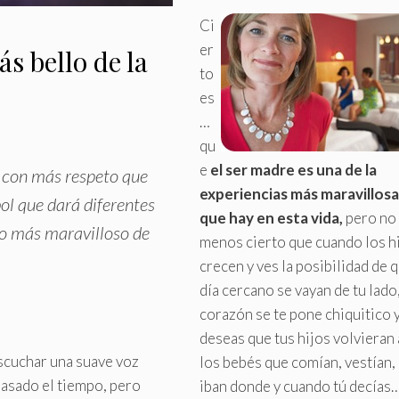
Ci
er
ás bello de la
to
es
…
qu
e
el ser madre es una de la
 con más respeto que
experiencias más maravillosa
bol que dará diferentes
que hay en esta vida,
pero no
 lo más maravilloso de
menos cierto que cuando los h
crecen y ves la posibilidad de 
día cercano se vayan de tu lado,
corazón se te pone chiquitico 
deseas que tus hijos volvieran 
escuchar una suave voz
los bebés que comían, vestían,
pasado el tiempo, pero
iban donde y cuando tú decías