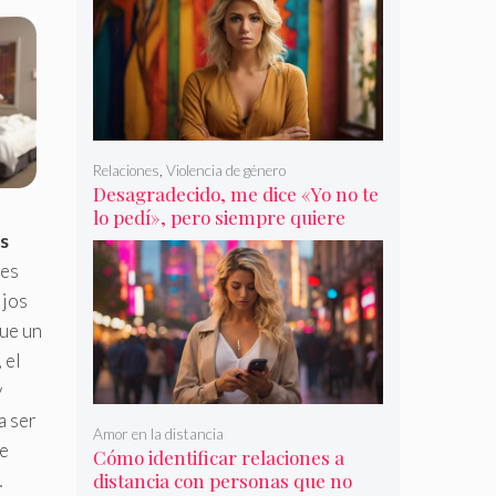
Relaciones
,
Violencia de género
Desagradecido, me dice «Yo no te
lo pedí», pero siempre quiere
más
s
 es
ijos
que un
 el
y
a ser
Amor en la distancia
 e
Cómo identificar relaciones a
…
distancia con personas que no