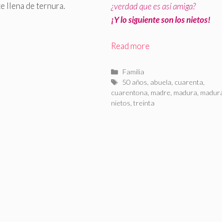
 llena de ternura.
¿verdad que es así amiga?
¡Y lo siguiente son los nietos!
Read more
Categorías
Familia
Etiquetas
50 años
,
abuela
,
cuarenta
,
cuarentona
,
madre
,
madura
,
madur
nietos
,
treinta