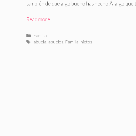
también de que algo bueno has hecho,Â algo que te
Read more
Categorías
Familia
Etiquetas
abuela
,
abuelos
,
Familia
,
nietos