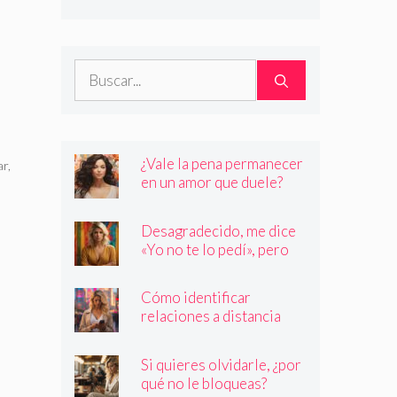
son quienes dicen ser
Buscar:
¿Vale la pena permanecer
ar
,
en un amor que duele?
Desagradecido, me dice
«Yo no te lo pedí», pero
siempre quiere más
Cómo identificar
relaciones a distancia
con personas que no son
quienes dicen ser
Si quieres olvidarle, ¿por
qué no le bloqueas?