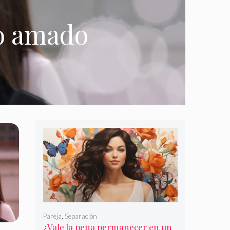
o amado
Pareja
,
Separación
¿Vale la pena permanecer en un