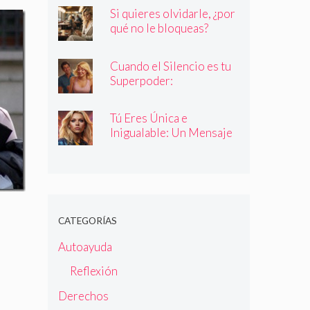
quienes dicen ser
Si quieres olvidarle, ¿por
qué no le bloqueas?
Cuando el Silencio es tu
Superpoder:
Descubriendo la Magia
de Callar
Tú Eres Única e
Inigualable: Un Mensaje
Empoderador para Todas
las Mujeres
CATEGORÍAS
Autoayuda
Reflexión
Derechos