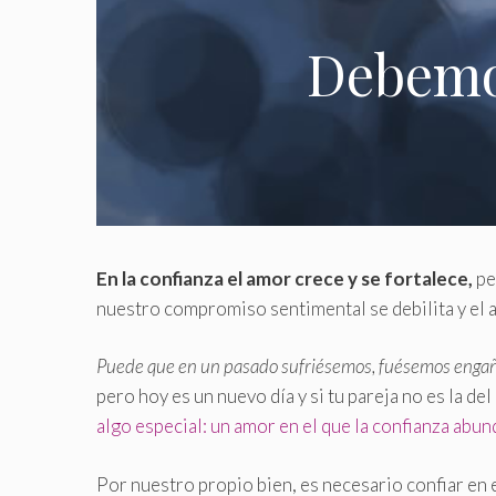
Debemo
En la confianza el amor crece y se fortalece,
pe
nuestro compromiso sentimental se debilita y el 
Puede que en un pasado sufriésemos, fuésemos engañ
pero hoy es un nuevo día y si tu pareja no es la del 
algo especial: un amor en el que la confianza abun
Por nuestro propio bien, es necesario confiar e