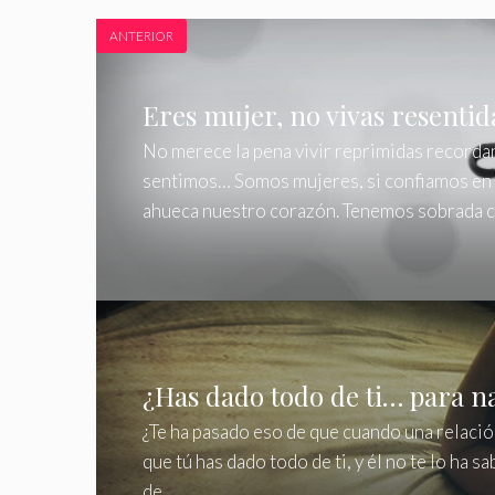
ANTERIOR
Eres mujer, no vivas resentid
No merece la pena vivir reprimidas recordan
sentimos… Somos mujeres, si confiamos en 
ahueca nuestro corazón. Tenemos sobrada c
¿Has dado todo de ti… para n
¿Te ha pasado eso de que cuando una relaci
que tú has dado todo de ti, y él no te lo 
de…...