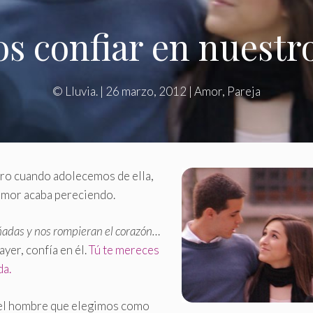
s confiar en nuestr
©
Lluvia.
|
26 marzo, 2012
|
Amor
,
Pareja
ro cuando adolecemos de ella,
amor acaba pereciendo.
adas y nos rompieran el corazón…
ayer, confía en él.
Tú te mereces
da.
n el hombre que elegimos como