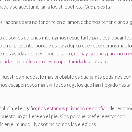
nada y se acostumbran a los atropellos.
¿Qué pides tú?
s razones para no tener fe en el amor, debemos tener claro al
ras somos quienes intentamos resucitarlo para estropear los
 en el presente, porque es paradójico que recordemos más lo
e nos ayuda a sonreír; por lo tanto,
no hay razones para no cre
cidas con miles de nuevas oportunidades para amar.
a nuestros miedos, lo más probable es que jamás podamos conf
nos escapen esos maravillosos regalos que han llegado hasta
 malicia, el engaño;
nos estamos privando de confiar,
de recono
uesto un grillete en el pie, sino porque prefiere estar con
ás en el mundo: ¡Nosotras somos las elegidas!