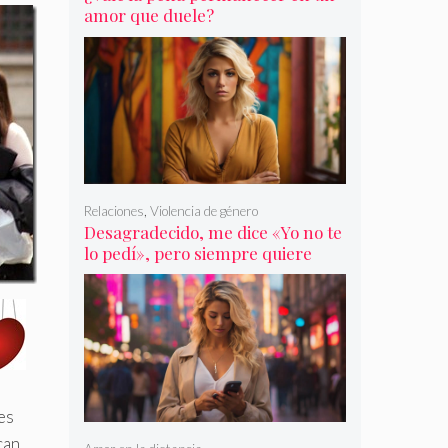
amor que duele?
Relaciones
,
Violencia de género
Desagradecido, me dice «Yo no te
lo pedí», pero siempre quiere
más
es
can