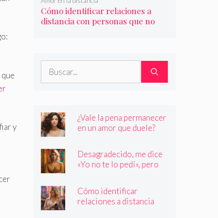
Amor en la distancia
Cómo identificar relaciones a
distancia con personas que no
son quienes dicen ser
go:
Buscar:
 que
er
¿Vale la pena permanecer
iar y
en un amor que duele?
Desagradecido, me dice
«Yo no te lo pedí», pero
siempre quiere más
cer
Cómo identificar
relaciones a distancia
con personas que no son