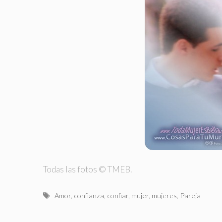
Todas las fotos © TMEB.
Etiquetas
Amor
,
confianza
,
confiar
,
mujer
,
mujeres
,
Pareja