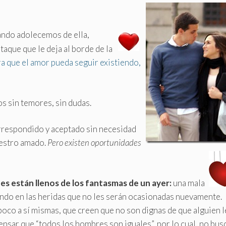
ndo adolecemos de ella,
aque que le deja al borde de la
a que el amor pueda seguir existiendo,
s sin temores, sin dudas
.
respondido y aceptado sin necesidad
uestro amado.
Pero existen oportunidades
s están llenos de los fantasmas de un ayer:
una mala
ando en las heridas que no les serán ocasionadas nuevamente.
poco a sí mismas, que creen que no son dignas de que alguien l
ensar que “todos los hombres son iguales”, por lo cual, no bus