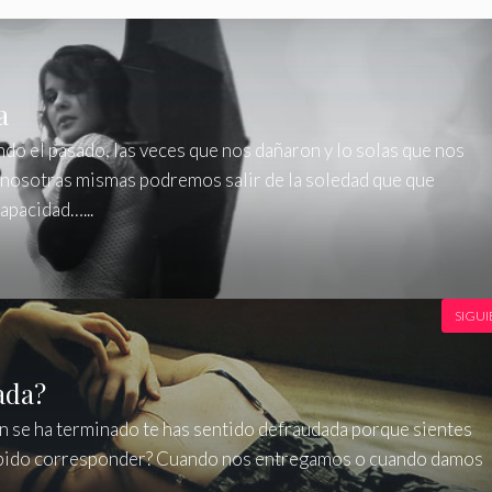
a
do el pasado, las veces que nos dañaron y lo solas que nos
nosotras mismas podremos salir de la soledad que que
apacidad…...
SIGUI
ada?
ón se ha terminado te has sentido defraudada porque sientes
ha sabido corresponder? Cuando nos entregamos o cuando damos