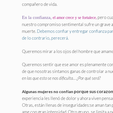
compañero de vida.
pero cua
En la confianza,
el amor crece y se fortalece,
nuestro compromiso sentimental sufre un grave at
muerte.
Debemos confiar y entregar confianza par
de lo contrario, perecerá.
Queremos mirar a los ojos del hombre que amamo
Queremos sentir que ese amor es plenamente cor
de que nosotras sintamos ganas de controlar a n
en las que esto se nos dificulta… ¿Por qué será?
porque sus corazone
Algunas mujeres no confían
experiencia les llenó de dolor y ahora viven pens
Otras, están llenas de inseguridades:se aman tan 
ame con gran intensidad
.
Otro grupo, se limita a p