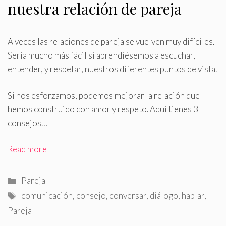
nuestra relación de pareja
A veces las relaciones de pareja se vuelven muy difíciles
.
Sería mucho más fácil si aprendiésemos a escuchar,
entender, y respetar, nuestros diferentes puntos de vista.
Si nos esforzamos, podemos mejorar la relación que
hemos construido con amor y respeto. Aquí tienes 3
consejos…
Read more
Categorías
Pareja
Etiquetas
comunicación
,
consejo
,
conversar
,
diálogo
,
hablar
,
Pareja