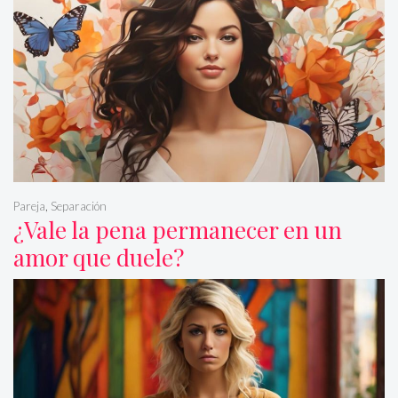
Pareja
,
Separación
¿Vale la pena permanecer en un
amor que duele?