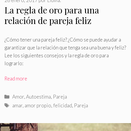
26 enero, 2017
por
Lluvia.
La regla de oro para una
relación de pareja feliz
¿Cómo tener una pareja feliz? ¿Cómo se puede ayudar a
garantizar que la relación que tenga sea una buena y feliz?
Lee los siguientes consejos y la regla de oro para
lograrlo:
Read more
Categorías
Amor
,
Autoestima
,
Pareja
Etiquetas
amar
,
amor propio
,
felicidad
,
Pareja