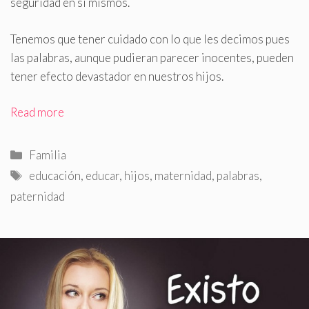
seguridad en sí mismos.
Tenemos que tener cuidado con lo que les decimos pues
las palabras, aunque pudieran parecer inocentes, pueden
tener efecto devastador en nuestros hijos.
Read more
Categorías
Familia
Etiquetas
educación
,
educar
,
hijos
,
maternidad
,
palabras
,
paternidad