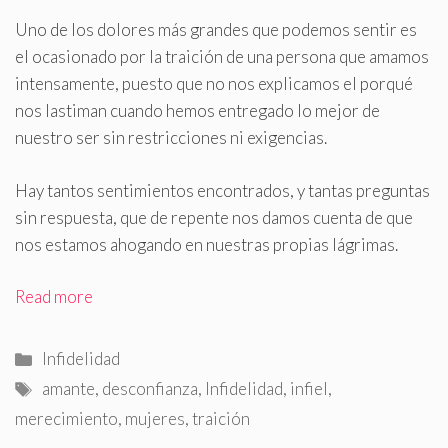
Uno de los dolores más grandes que podemos sentir es
el ocasionado por la traición de una persona que amamos
intensamente, puesto que no nos explicamos el porqué
nos lastiman cuando hemos entregado lo mejor de
nuestro ser sin restricciones ni exigencias
.
Hay tantos sentimientos encontrados, y tantas preguntas
sin respuesta, que de repente nos damos cuenta de que
nos estamos ahogando en nuestras propias lágrimas.
Read more
Categorías
Infidelidad
Etiquetas
amante
,
desconfianza
,
Infidelidad
,
infiel
,
merecimiento
,
mujeres
,
traición