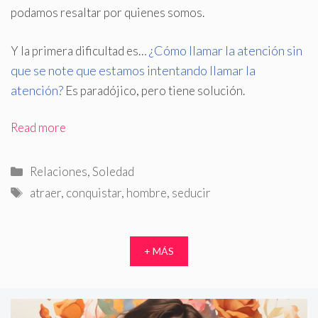
podamos resaltar por quienes somos.
¿Cómo llamar la atención sin
Y la primera dificultad es…
que se note que estamos intentando llamar la
atención?
Es paradójico, pero tiene solución.
Read more
Categorías
Relaciones
,
Soledad
Etiquetas
atraer
,
conquistar
,
hombre
,
seducir
+ MÁS