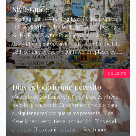
Style Guide
Heading One H1 Heading Two H2 Heading Three
H3 Heading Four H4 Heading Five H5 Heading
Six H6 Font: Playfair Playfair is a transitional
design. In the European Enlightenment in the late
18th century, broad nib quills were replaced by…...
SIGUIENTE
Dios es todo lo que necesito
(Artículo de contenido cristiano) Dios es y tiene
todo lo que necesito. Creo firmemente que para
cualquier necesidad que se me presente, Dios
tiene la respuesta, tiene la solución... Dios es el
antídoto. Dios es mi rescatador. Read more...