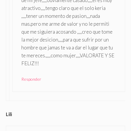
de mi jefe,,,,odviamente casado,,,,el es muy
atractivo,,,,tengo claro que el solo keria
,,,,tener un momento de pasion,,,nada
mas.pero me arme de valor y no le permiti
que me siguiera acosando ,,,,creo que tome
la mejor desicion,,,,para que sufrir por un
hombre que jamas te va a dar el lugar que tu
te mereces.,,,,como mujer,,,,VALORATE Y SE
FELIZ!!!
Responder
Lili