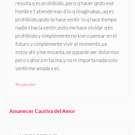
resulta q es prohibido, pero q hacer qndo ese
hombre t atiende mas d lo q imaginabas,,xq es
prohibido.qndo te hace sentir lo q hace tiempo
nadie t hacia sentir..esto me hace olvidar q es
prohibido y simplemente no kiero pensar en el
futuro y simplemente vivir el momento..ya
estoy ahi y me encanta..se q puede aer doloroso
pero x ahora m facina..y no m importa nada solo
sentirme amada x el..
Responder
Amanecer Cautiva del Amor