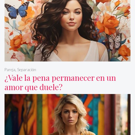
Pareja
,
Separación
¿Vale la pena permanecer en un
amor que duele?