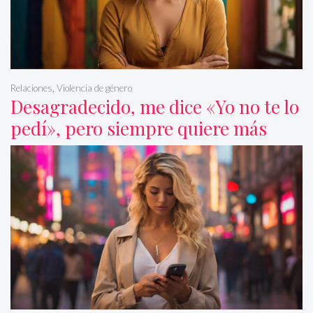
Relaciones
,
Violencia de género
Desagradecido, me dice «Yo no te lo
pedí», pero siempre quiere más