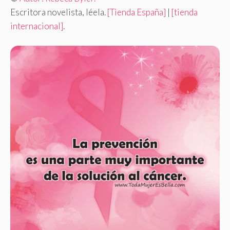
Escritora novelista, léela.
[Tienda España]
|
[tienda
internacional]
.