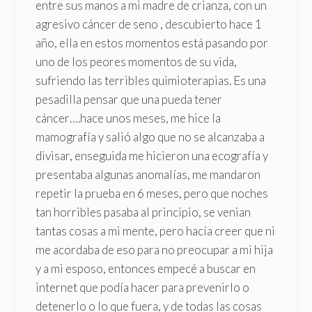
entre sus manos a mi madre de crianza, con un
agresivo cáncer de seno , descubierto hace 1
año, ella en estos momentos está pasando por
uno de los peores momentos de su vida,
sufriendo las terribles quimioterapias. Es una
pesadilla pensar que una pueda tener
cáncer….hace unos meses, me hice la
mamografía y salió algo que no se alcanzaba a
divisar, enseguida me hicieron una ecografía y
presentaba algunas anomalías, me mandaron
repetir la prueba en 6 meses, pero que noches
tan horribles pasaba al principio, se venian
tantas cosas a mi mente, pero hacía creer que ni
me acordaba de eso para no preocupar a mi hija
y a mi esposo, entonces empecé a buscar en
internet que podía hacer para prevenirlo o
detenerlo o lo que fuera, y de todas las cosas