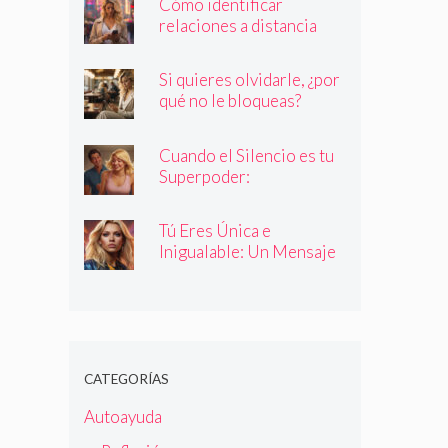
Cómo identificar
relaciones a distancia
con personas que no son
quienes dicen ser
Si quieres olvidarle, ¿por
qué no le bloqueas?
Cuando el Silencio es tu
Superpoder:
Descubriendo la Magia
de Callar
Tú Eres Única e
Inigualable: Un Mensaje
Empoderador para Todas
las Mujeres
CATEGORÍAS
Autoayuda