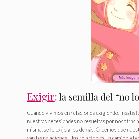
Exigir
:
la semilla del “no 
Cuando vivimos en relaciones exigiendo, insatis
nuestras necesidades no resueltas por nosotras m
misma, se lo exijo a los demás. Creemos que nuest
van las relaciones. Una relación es un camino a la