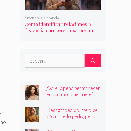
Amor en la distancia
Cómo identificar relaciones a
distancia con personas que no
son quienes dicen ser
Buscar:
¿Vale la pena permanecer
en un amor que duele?
Desagradecido, me dice
mí
«Yo no te lo pedí», pero
 no
siempre quiere más