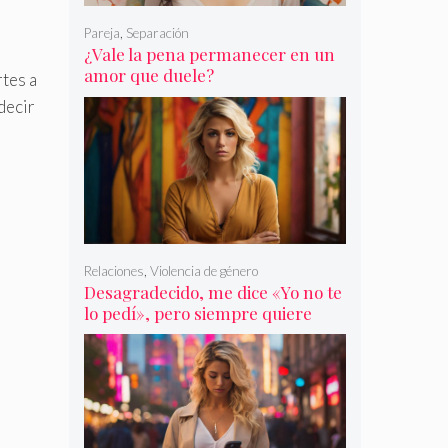
Pareja
,
Separación
¿Vale la pena permanecer en un
amor que duele?
rtes a
decir
Relaciones
,
Violencia de género
Desagradecido, me dice «Yo no te
lo pedí», pero siempre quiere
más