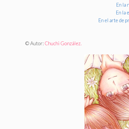
En la
En la 
En el arte de pr
© Autor:
Chuchi González.