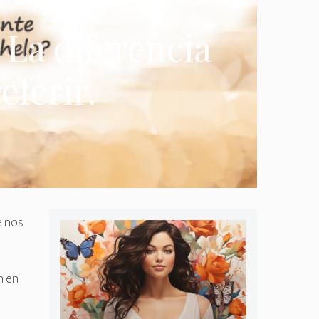
 La diferencia
eferir.
e nos
n en