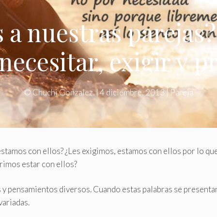
a nuestras parejas?
necesitar, exigir y pr
©
Chuchi Gonzalez.
|
4 diciembre, 2013
|
Pareja
estamos con ellos? ¿Les exigimos, estamos con ellos por lo qu
rimos estar con ellos?
s y pensamientos diversos. Cuando estas palabras se presenta
variadas.