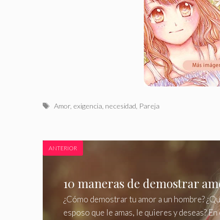
Etiquetas
Amor
,
exigencia
,
necesidad
,
Pareja
ANTERIOR
10 maneras de demostrar am
¿Cómo demostrar tu amor a un hombre? ¿Qué
esposo que le amas, le quieres y deseas? En