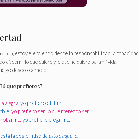
bertad
estoy ejerciendo desde la responsabilidad la capacida
rencia,
o discernir lo que quiero y lo que no quiero para mi vida.
que yo deseo o anhelo.
Tú que prefieres?
yo prefiero el fluir,
la alegría,
dable,
yo prefiero ser lo que merezco ser,
probarme,
yo prefiero elegirme.
 está la posibilidad de
esto o aquello.