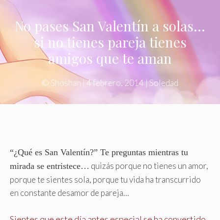
No pases San Valentín a solas…
si no tienes pareja tienes
amigos que te aman
©
Shoshan
|
4 febrero, 2014
|
Soledad
“¿Qué es San Valentín?” Te preguntas mientras tu
quizás porque no tienes un amor,
mirada se entristece…
porque te sientes sola, porque tu vida ha transcurrido
en constante desamor de pareja…
Sientes que este día antes especial se ha convertido