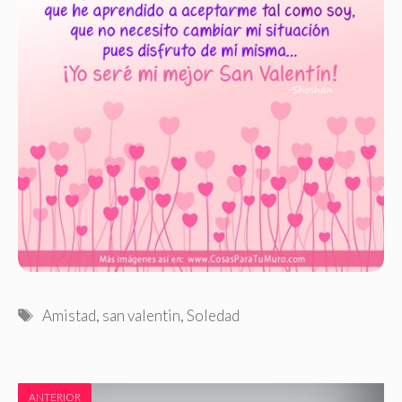
Etiquetas
Amistad
,
san valentin
,
Soledad
ANTERIOR