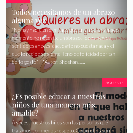
Todos necesitamos de un abrazo
alguna vez
“No hay nadie en el mundo que en un determinado
momento no necesite un abrazo. Todos hemos
sentido esa necesidad, darlo no cuesta nada y el
que lo recibe se siente lleno de felicidad por tan
bello gesto.” —“Autor: Shoshan.…...
SIGUIENTE
¿Es posible educar a nuestros
niños de una manera más
amable?
A veces, nuestros hijos son las personas que
tratamos con menos respeto. Como ellos son