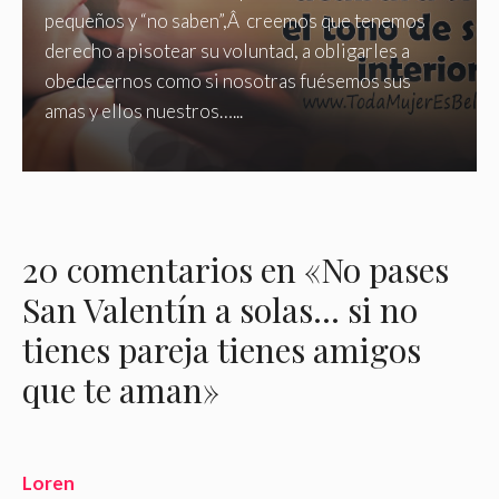
pequeños y “no saben”,Â creemos que tenemos
derecho a pisotear su voluntad, a obligarles a
obedecernos como si nosotras fuésemos sus
amas y ellos nuestros…...
20 comentarios en «No pases
San Valentín a solas… si no
tienes pareja tienes amigos
que te aman»
Loren