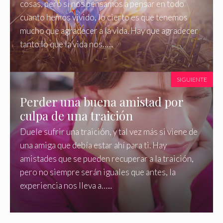
cosas, pero si nos pensamos a pensar en todo
cuanto hemos vivido, lo cierto es que tenemos
mucho que agradecer a la vida. Hay que agradecer
tanto lo que la vida nos…...
SIGUIENTE
Perder una buena amistad por
culpa de una traición
Duele sufrir una traición, y tal vez más si viene de
una amiga que debía estar ahí para ti. Hay
amistades que se pueden recuperar a la traición,
pero no siempre serán iguales que antes, la
experiencia nos lleva a…...