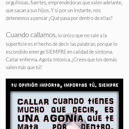
orgullosas, fuertes, emprendedoras que salen adelante,
que sacan a sus hijos. Y si por un instante, nos
detenemos a pensar ¿Qué pasa por dentro de ellas?
Cuando callamos,
lo único que no sale a la
superficie es el hecho de decir las palabras; porque lo
escondido emerge SIEMPRE en calidad de síntoma.
Callar enferma. Agota. Intoxica. ¿Crees que los demás
valen más que tú?