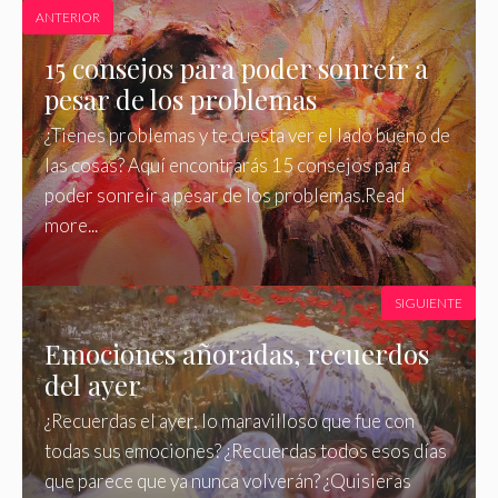
ANTERIOR
15 consejos para poder sonreír a
pesar de los problemas
¿Tienes problemas y te cuesta ver el lado bueno de
las cosas? Aquí encontrarás 15 consejos para
poder sonreír a pesar de los problemas.Read
more...
SIGUIENTE
Emociones añoradas, recuerdos
del ayer
¿Recuerdas el ayer, lo maravilloso que fue con
todas sus emociones? ¿Recuerdas todos esos días
que parece que ya nunca volverán? ¿Quisieras