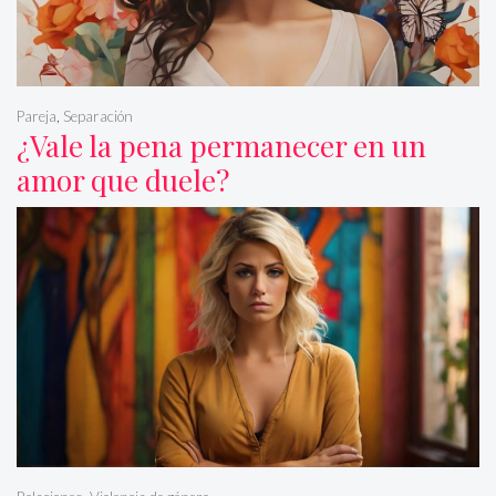
Pareja
,
Separación
¿Vale la pena permanecer en un
amor que duele?