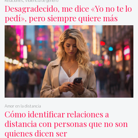
Relaciones
,
Violencia de género
Desagradecido, me dice «Yo no te lo
pedí», pero siempre quiere más
Amor en la distancia
Cómo identificar relaciones a
distancia con personas que no son
quienes dicen ser