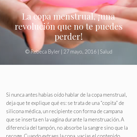
La copa menstrual, ¡una
revolución que no te puedes
perder!
©
Rebeca Byler
|
27 mayo, 2016
|
Salud
Si nunca antes habías oído hablar de la copa menstrual,
deja que te explique qué es: se trata de una “copita” de
silicona médica, un recipiente con forma de campana
que se inserta en la vagina durante la menstruación. A
diferencia del tampón, no absorbe la sangre sino que la
recoge. Cuando extraes la copa, vacías el contenido.