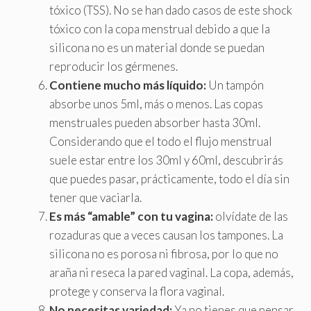
tóxico (TSS). No se han dado casos de este shock
tóxico con la copa menstrual debido a que la
silicona no es un material donde se puedan
reproducir los gérmenes.
Contiene mucho más líquido:
Un tampón
absorbe unos 5ml, más o menos. Las copas
menstruales pueden absorber hasta 30ml.
Considerando que el todo el flujo menstrual
suele estar entre los 30ml y 60ml, descubrirás
que puedes pasar, prácticamente, todo el día sin
tener que vaciarla.
Es más “amable” con tu vagina:
olvídate de las
rozaduras que a veces causan los tampones. La
silicona no es porosa ni fibrosa, por lo que no
araña ni reseca la pared vaginal. La copa, además,
protege y conserva la flora vaginal.
No necesitas variedad:
Ya no tienes que pensar