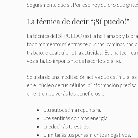
Seguramente que sí
.
Por eso hoy quiero que grit
La técnica de decir “¡Sí puedo!”
La técnica del SÍ PUEDO (así la he llamado y la pra
todo momento: mientras te duchas, caminas hacia 
trabajo, o cualquier otra actividad. Es una técnica
voz alta. Lo importante es hacerlo a diario.
Se trata de una meditación activa que estimula la
en el núcleo de tus células la información precisa
en el tiempo verás los beneficios…
…tu autoestima repuntará.
…te sentirás con más energía.
…reducirás tu estrés.
…limitarás tus pensamientos negativos.