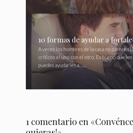
10 formas de ayudar a fortalec
A veces los hombres de la casa no parecen l
críticos el uno con el otro. Es bueno que lo
puedes ayudarles a…...
1 comentario en «Convéncet
quieras!»