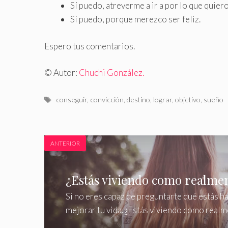
Sí puedo, atreverme a ir a por lo que quiero
Sí puedo, porque merezco ser feliz.
Espero tus comentarios.
© Autor:
Chuchi González.
Etiquetas
conseguir
,
convicción
,
destino
,
lograr
,
objetivo
,
sueño
ANTERIOR
¿Estás viviendo como realmen
Si no eres capaz de preguntarte qué estás h
mejorar tu vida. ¿Estás viviendo como realm