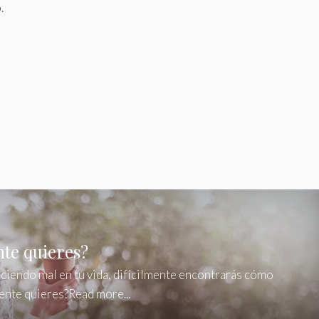
.
te quieres?
aciendo mal en tu vida, difícilmente encontrarás cómo
ente quieres?Read more...