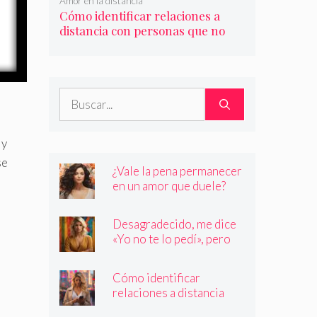
Amor en la distancia
Cómo identificar relaciones a
distancia con personas que no
son quienes dicen ser
Buscar:
 y
se
¿Vale la pena permanecer
en un amor que duele?
Desagradecido, me dice
«Yo no te lo pedí», pero
siempre quiere más
Cómo identificar
relaciones a distancia
con personas que no son