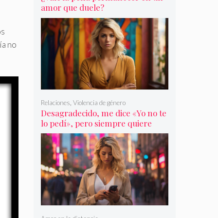
amor que duele?
os
ía no
Relaciones
,
Violencia de género
Desagradecido, me dice «Yo no te
lo pedí», pero siempre quiere
más