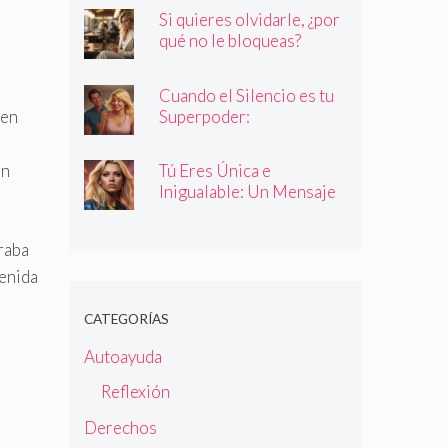
quienes dicen ser
Si quieres olvidarle, ¿por
qué no le bloqueas?
Cuando el Silencio es tu
Superpoder:
 en
Descubriendo la Magia
de Callar
en
Tú Eres Única e
Inigualable: Un Mensaje
Empoderador para Todas
las Mujeres
graba
tenida
CATEGORÍAS
Autoayuda
Reflexión
Derechos