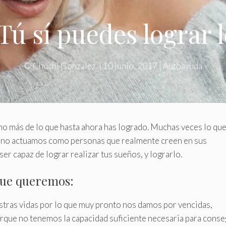
Tú sí puedes lograr l
©
Chuchi Gonzalez.
|
10 junio, 2017
|
Autoayuda
o más de lo que hasta ahora has logrado. Muchas veces lo que 
e no actuamos como personas que realmente creen en sus
er capaz de lograr realizar tus sueños, y lograrlo.
que queremos:
stras vidas por lo que muy pronto nos damos por vencidas,
que no tenemos la capacidad suficiente necesaria para conse