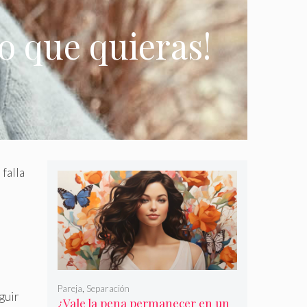
o que quieras!
falla
Pareja
,
Separación
guir
¿Vale la pena permanecer en un