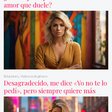
amor que duele?
Relaciones
,
Violencia de género
Desagradecido, me dice «Yo no te lo
pedí», pero siempre quiere más