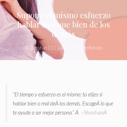
Supone el mismo esfuerzo
hablar mal que bien de los
demás
©
Shoshan
|
31 julio, 2017
|
Reflexión
“El tiempo y esfuerzo es el mismo: tú elijes si
hablar bien o mal deÂ los demás. EscogeÂ lo que
Â
–
ShoshanÂ
te ayude a ser mejor persona.”