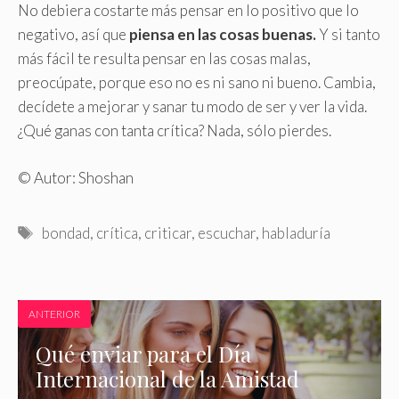
No debiera costarte más pensar en lo positivo que lo
negativo, así que
piensa en las cosas buenas.
Y si tanto
más fácil te resulta pensar en las cosas malas,
preocúpate, porque eso no es ni sano ni bueno. Cambia,
decídete a mejorar y sanar tu modo de ser y ver la vida.
¿Qué ganas con tanta crítica? Nada, sólo pierdes.
© Autor: Shoshan
Etiquetas
bondad
,
crítica
,
criticar
,
escuchar
,
habladuría
ANTERIOR
Qué enviar para el Día
Internacional de la Amistad