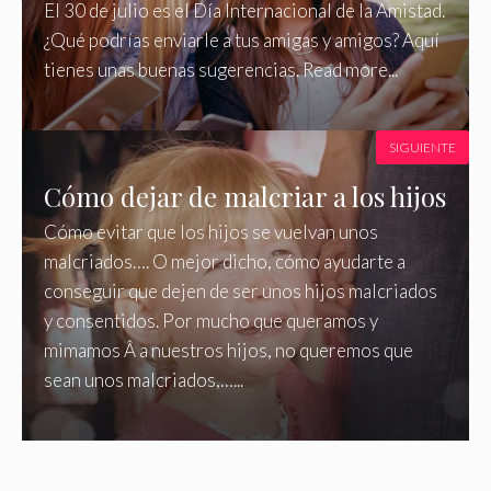
El 30 de julio es el Día Internacional de la Amistad.
¿Qué podrías enviarle a tus amigas y amigos? Aquí
tienes unas buenas sugerencias. Read more...
SIGUIENTE
Cómo dejar de malcriar a los hijos
Cómo evitar que los hijos se vuelvan unos
malcriados…. O mejor dicho, cómo ayudarte a
conseguir que dejen de ser unos hijos malcriados
y consentidos. Por mucho que queramos y
mimamos Â a nuestros hijos, no queremos que
sean unos malcriados,…...