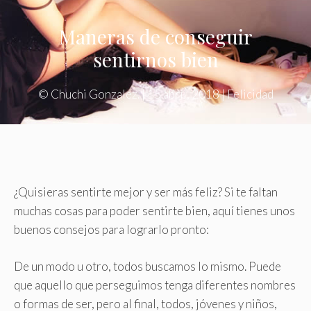
Maneras de conseguir
sentirnos bien
©
Chuchi Gonzalez.
|
15 abril, 2018
|
Felicidad
¿Quisieras sentirte mejor y ser más feliz? Si te faltan
muchas cosas para poder sentirte bien, aquí tienes unos
buenos consejos para lograrlo pronto:
De un modo u otro, todos buscamos lo mismo. Puede
que aquello que perseguimos tenga diferentes nombres
o formas de ser, pero al final, todos, jóvenes y niños,