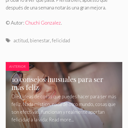
después de una semana notarás una gran mejora.
© Autor:
Chuchi Gonzalez
.
Etiquetas
actitud
,
bienestar
,
felicidad
ANTERIOR
10 consejos inusuales para ser
más feliz
Diez ideas de cosas que puedes hacer para ser más
feliz. Nada místico, nada de otro mundo, cosas que
son efectivas, funcionan y realmente aportan
felicidad a la vida: Read more...