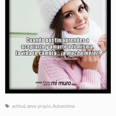
Etiquetas
actitud
,
amor propio
,
Autoestima