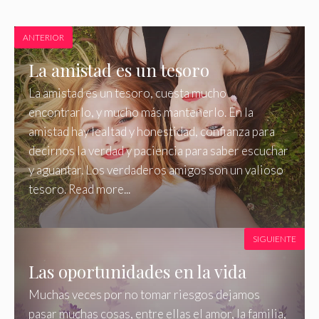
ANTERIOR
La amistad es un tesoro
La amistad es un tesoro, cuesta mucho
encontrarlo, y mucho más mantenerlo. En la
amistad hay lealtad y honestidad, confianza para
decirnos la verdad y paciencia para saber escuchar
y aguantar. Los verdaderos amigos son un valioso
tesoro. Read more...
SIGUIENTE
Las oportunidades en la vida
Muchas veces por no tomar riesgos dejamos
pasar muchas cosas, entre ellas el amor, la familia,