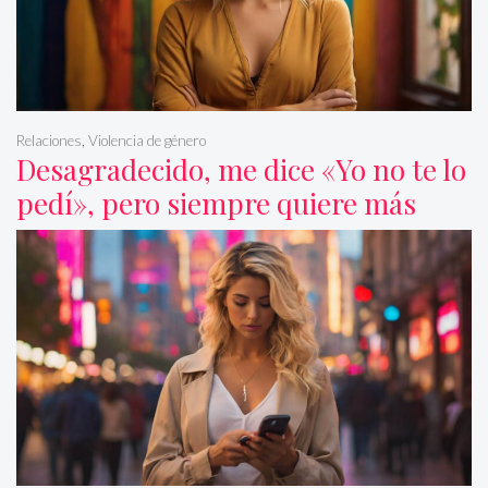
Relaciones
,
Violencia de género
Desagradecido, me dice «Yo no te lo
pedí», pero siempre quiere más