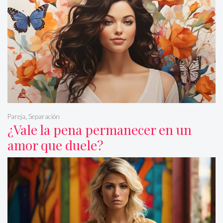
Pareja
,
Separación
¿Vale la pena permanecer en un
amor que duele?