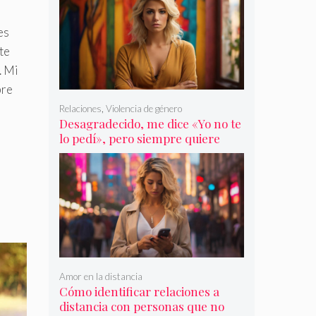
es
te
. Mi
bre
Relaciones
,
Violencia de género
Desagradecido, me dice «Yo no te
lo pedí», pero siempre quiere
más
Amor en la distancia
Cómo identificar relaciones a
distancia con personas que no