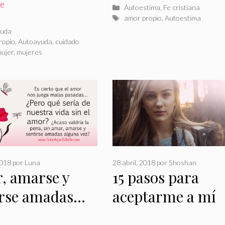
re
Categorías
Autoestima
,
Fe cristiana
Etiquetas
amor propio
,
Autoestima
rías
uda
as
ropio
,
Autoayuda
,
cuidado
ujer
,
mujeres
2018
por
Luna
28 abril, 2018
por
Shoshan
, amarse y
15 pasos para
irse amadas…
aceptarme a mí
misma