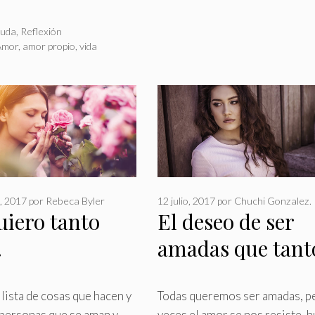
rías
uda
,
Reflexión
as
Amor
,
amor propio
,
vida
, 2017
por
Rebeca Byler
12 julio, 2017
por
Chuchi Gonzalez.
uiero tanto
El deseo de ser
…
amadas que tant
se nos resiste
ista de cosas que hacen y
Todas queremos ser amadas, p
 personas que se aman y
veces el amor se nos resiste, 