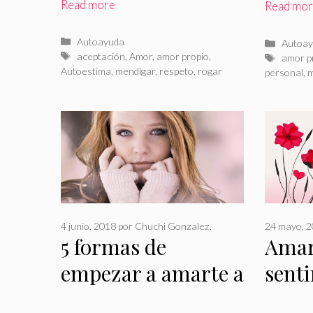
Read more
Read mo
Categorías
Autoayuda
Catego
Autoay
Etiquetas
aceptación
,
Amor
,
amor propio
,
Etiquet
amor p
Autoestima
,
mendigar
,
respeto
,
rogar
personal
,
m
4 junio, 2018
por
Chuchi Gonzalez.
24 mayo, 
5 formas de
Amar
empezar a amarte a
sent
ti misma