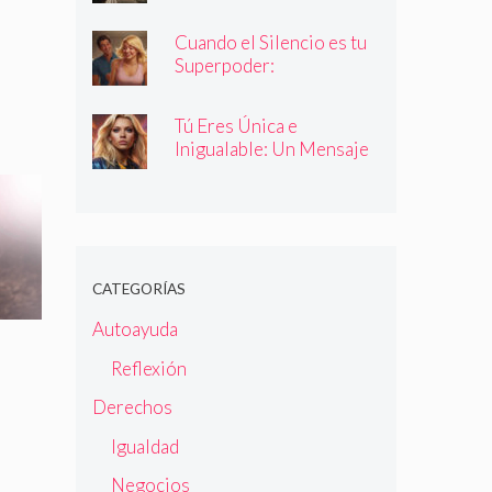
Cuando el Silencio es tu
Superpoder:
Descubriendo la Magia
de Callar
Tú Eres Única e
Inigualable: Un Mensaje
Empoderador para Todas
las Mujeres
CATEGORÍAS
Autoayuda
Reflexión
Derechos
Igualdad
Negocios