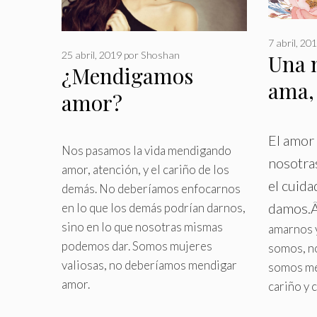
7 abril, 20
25 abril, 2019
por
Shoshan
Una 
¿Mendigamos
ama, 
amor?
mis
El amor
Nos pasamos la vida mendigando
nosotras
amor, atención, y el cariño de los
el cuid
demás
.
No deberíamos enfocarnos
damos
.
en lo que los demás podrían darnos,
sino en lo que nosotras mismas
amarnos 
podemos dar. Somos mujeres
somos, n
valiosas, no deberíamos mendigar
somos me
amor.
cariño y 