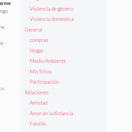
marme
Violencia de género
engo
Violencia doméstica
me.
General
compras
oy
Hogar
Medio Ambiente
Mis Sitios
Participación
jos
,
Relaciones
Amistad
Amor en la distancia
Familia