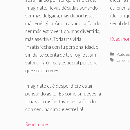
Imagínate, llevas décadas soñando
quieren a
ser más delgada, más deportista,
identifiq
más enérgica. Año tras año soñando
señal de 
ser más extrovertida, más divertida,
Read mo
más asertiva. Toda una vida
insatisfecha con tu personalidad, o
Catego
Autoes
sin darte cuenta de tus logros, sin
Etiquet
amor p
valorar la única y especial persona
que sólo tú eres.
Imagínate qué desperdicio estar
pensando así… ¡Es como si fueses la
luna y aún así estuvieses soñando
con ser una simple estrella!
Read more