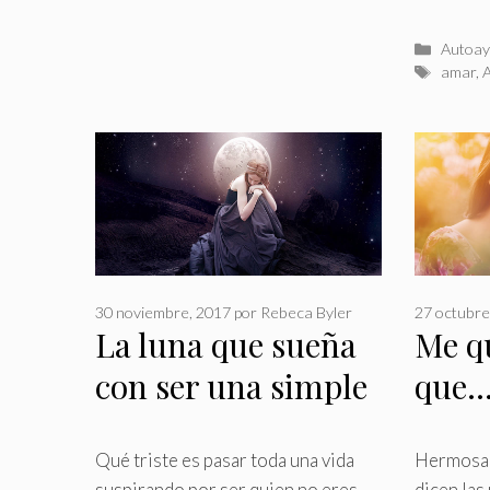
Catego
Autoay
Etiquet
amar
,
30 noviembre, 2017
por
Rebeca Byler
27 octubre
La luna que sueña
Me q
con ser una simple
que
estrella
Qué triste es pasar toda una vida
Hermosa l
suspirando por ser quien no eres
.
dicen las