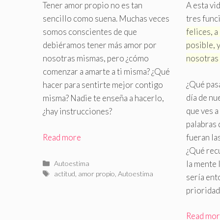
Tener amor propio no es tan
A esta vi
sencillo como suena
.
Muchas veces
tres fun
somos conscientes de que
felices, 
debiéramos tener más amor por
posible, 
nosotras mismas, pero ¿cómo
nosotras
comenzar a amarte a ti misma? ¿Qué
¿Qué pasa
hacer para sentirte mejor contigo
día de nu
misma? Nadie te enseña a hacerlo,
que ves a
¿hay instrucciones?
palabras
Read more
fueran la
¿Qué recu
Categorías
la mente
Autoestima
Etiquetas
actitud
,
amor propio
,
Autoestima
sería ent
priorida
Read mo