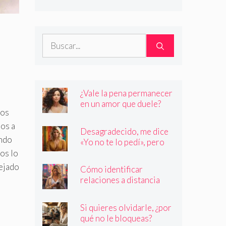
son quienes dicen ser
Buscar:
¿Vale la pena permanecer
en un amor que duele?
nos
os a
Desagradecido, me dice
undo
«Yo no te lo pedí», pero
siempre quiere más
os lo
lejado
Cómo identificar
relaciones a distancia
con personas que no son
quienes dicen ser
Si quieres olvidarle, ¿por
qué no le bloqueas?