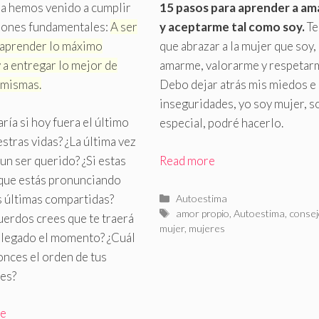
da hemos venido a cumplir
15 pasos para aprender a a
ciones fundamentales:
A ser
y aceptarme tal como soy
.
T
a aprender lo máximo
que abrazar a la mujer que soy,
y a entregar lo mejor de
amarme, valorarme y respetar
 mismas
.
Debo dejar atrás mis miedos e
inseguridades, yo soy mujer, s
ría si hoy fuera el último
especial, podré hacerlo.
estras vidas? ¿La última vez
 un ser querido? ¿Si estas
Read more
 que estás pronunciando
Categorías
s últimas compartidas?
Autoestima
Etiquetas
amor propio
,
Autoestima
,
conse
erdos crees que te traerá
mujer
,
mujeres
 llegado el momento? ¿Cuál
onces el orden de tus
des?
re