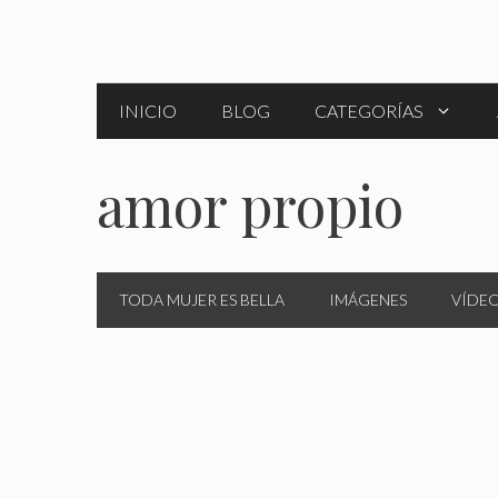
Saltar
al
contenido
INICIO
BLOG
CATEGORÍAS
amor propio
TODA MUJER ES BELLA
IMÁGENES
VÍDE