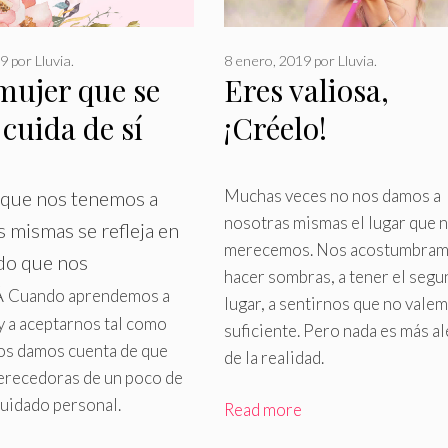
19
por
Lluvia.
8 enero, 2019
por
Lluvia.
mujer que se
Eres valiosa,
cuida de sí
¡Créelo!
ma
Muchas veces no nos damos a
 que nos tenemos a
nosotras mismas el lugar que 
 mismas se refleja en
merecemos
.
Nos acostumbram
ado que nos
hacer sombras, a tener el seg
Â
Cuando aprendemos a
lugar, a sentirnos que no valem
y a aceptarnos tal como
suficiente. Pero nada es más a
os damos cuenta de que
de la realidad.
recedoras de un poco de
cuidado personal.
Read more