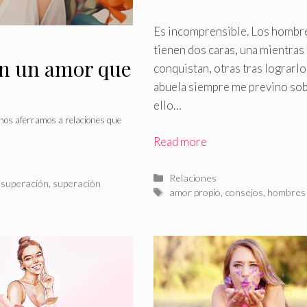
dos caras
Es incomprensible
.
Los hombr
tienen dos caras, una mientras 
en un amor que
conquistan, otras tras lograrlo
abuela siempre me previno so
ello…
nos aferramos a relaciones que
Read more
Categorías
Relaciones
,
superación
,
superación
Etiquetas
amor propio
,
consejos
,
hombres