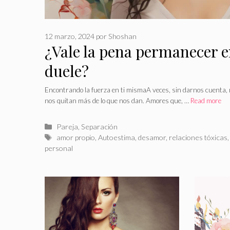
12 marzo, 2024
por
Shoshan
¿Vale la pena permanecer 
duele?
Encontrando la fuerza en ti mismaA veces, sin darnos cuenta, 
nos quitan más de lo que nos dan. Amores que, …
Read more
Categorías
Pareja
,
Separación
Etiquetas
amor propio
,
Autoestima
,
desamor
,
relaciones tóxicas
personal