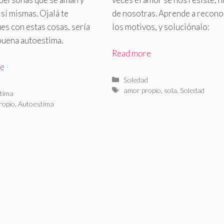
 sí mismas
.
Ojalá te
de nosotras
.
Aprende a recono
ues con estas cosas, sería
los motivos, y soluciónalo:
buena autoestima.
Read more
re
Categorías
Soledad
Etiquetas
amor propio
,
sola
,
Soledad
rías
tima
as
ropio
,
Autoestima