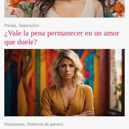
Pareja
,
Separación
¿Vale la pena permanecer en un amor
que duele?
Relaciones
,
Violencia de género