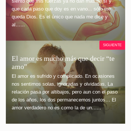
siento que mis fuerzas ya no dan más de sí y
que cada paso que doy es en vano... sólo me
queda Dios. Es el único que nada me dice y
al…...
SIGUIENTE
El amor es mucho más que decir “te
amo”
El amor es sufrido y complicado. En ocasiones
nos sentimos solas, ignoradas y olvidadas. La
relación pasa por altibajos, pero aun con el paso
de los años, los dos permanecemos juntos… El
amor verdadero no es como la de un…...