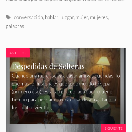
Etiquetas
conversación
,
hablar
,
juzgar
,
mujer
,
mujeres
,
palabras
ANTERIOR
Despedidas de Solteras
Cuando una mujer se va a casar amigas queridas, lo
que más le ilusiona es que todo mundo lo sepa
(primero éso), está tan enamorada que no tiene
tiempo para pensar en otra cosa, desea gritarlo a
los cuatro vientos,…...
SIGUIENTE