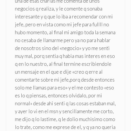
una de esas charlas me comenta de unos
negocios q realiza, y le comente q sonaba
interesante y q que lo iba a recomendar con mi
jefe, pero en vista como mi jefe para fullll no
hubo momento, al final mi amigo toda la semana
no cesaba de llamarme pero ya no para hablar
de nosotros sino del «negocio» y yo me senti
muy mal, porq sentia q habia mas interes en eso
q en lo nuestro, al final termine escribiendole
un mensaje en el que e dije «creo q erre al
comentarte sobre mi jefe,porq desde entonces
solo me llamas para eso» y el me contesto «eso
es lo q piensas, entonces olvidalo, por mi
normal» desde ahi senti q las cosas estaban mal,
y ayer lo vi en el msn y sencillamente me corto,
me dijo q lo lastime, q le dolio muchisimo como
lo trate, como me exprese de el, y q ya no queria