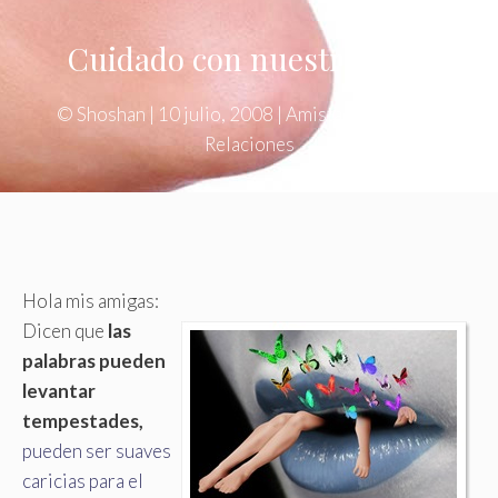
Cuidado con nuestra boca
©
Shoshan
|
10 julio, 2008
|
Amistad
,
Reflexión
,
Relaciones
Hola mis amigas:
Dicen que
las
palabras pueden
levantar
tempestades,
pueden ser suaves
caricias para el