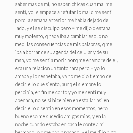
saber mas de mi, no saben chicas cuan mal me
senti, yo le empece a refutar lo mal q me senti
porq la semana anterior me habia dejado de
lado, y el se disculpo pero = me dijo q estaba
muy molesto, q nada iba a cambiar eso, q no
medi las consecuencias de mis palabras, q me
iba a borrar de su agenda del celular y de su
msn, yo me sentia morir porq me enamore de el,
era una relacion un tanto rara pero = yo lo
amaba y lo respetaba, ya no me dio tiempo de
decirle lo que siento, aunq el siempre lo
percibia, en fin me corto y yo me senti muy
apenada, no se si hice bien en estallar asi en
decirle lo q sentia en esos momentos, pero
bueno eso me sucedio amigas mias, y en la
noche cuando estaba en casa le conte a mi
hermano lo q me habia pasado, y el me dijo algo