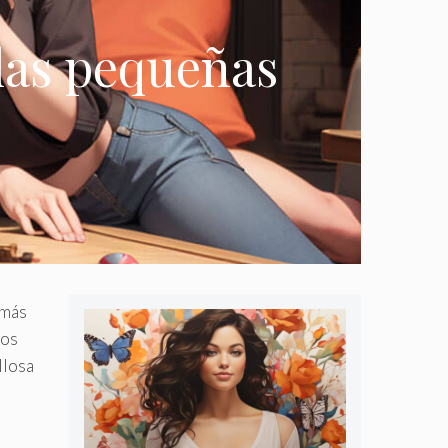
las pequeñas
 más
jos
llosa