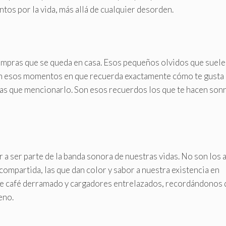
tos por la vida, más allá de cualquier desorden.
de compras que se queda en casa. Esos pequeños olvidos que suel
án esos momentos en que recuerda exactamente cómo te gusta 
ngas que mencionarlo. Son esos recuerdos los que te hacen sonr
 a ser parte de la banda sonora de nuestras vidas. No son los 
 compartida, las que dan color y sabor a nuestra existencia en
e café derramado y cargadores entrelazados, recordándonos 
eno.