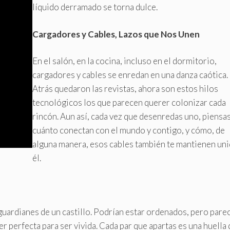
líquido derramado se torna dulce.
Cargadores y Cables, Lazos que Nos Unen
En el salón, en la cocina, incluso en el dormitorio,
cargadores y cables se enredan en una danza caótica
.
Atrás quedaron las revistas, ahora son estos hilos
tecnológicos los que parecen querer colonizar cada
rincón. Aun así, cada vez que desenredas uno, piensa
cuánto conectan con el mundo y contigo, y cómo, de
alguna manera, esos cables también te mantienen uni
él.
 guardianes de un castillo. Podrían estar ordenados, pero pare
er perfecta para ser vivida. Cada par que apartas es una huella 