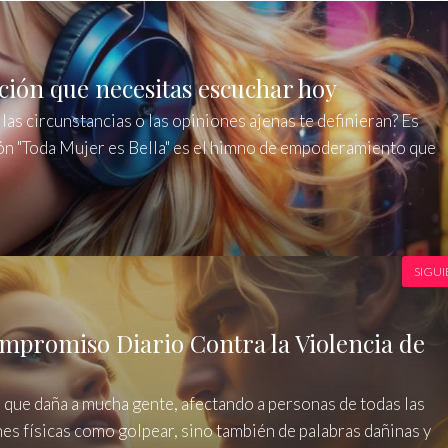
ción que necesitas escuchar hoy
 las circunstancias o las opiniones ajenas te definieran? Es
ión "Toda Mujer es Bella" es el himno de empoderamiento que
SIGUI
promiso Diario Contra la Violencia de
 que daña a mucha gente, afectando a personas de todas las
nes físicas como golpear, sino también de palabras dañinas y