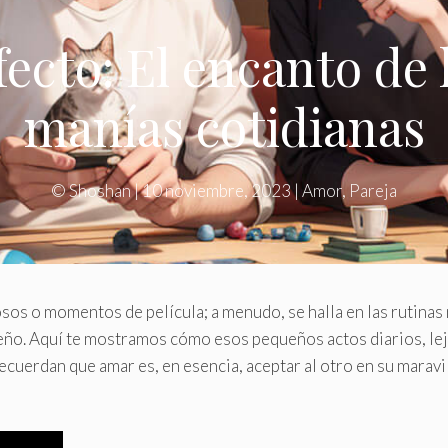
ecto: El encanto de 
manías cotidianas
©
Shoshan
|
10 noviembre, 2023
|
Amor
,
Pareja
sos o momentos de película; a menudo, se halla en las rutinas
ceño. Aquí te mostramos cómo esos pequeños actos diarios, le
recuerdan que amar es, en esencia, aceptar al otro en su maravi