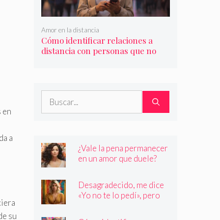
Amor en la distancia
Cómo identificar relaciones a
distancia con personas que no
son quienes dicen ser
Buscar:
s en
da a
¿Vale la pena permanecer
en un amor que duele?
Desagradecido, me dice
«Yo no te lo pedí», pero
ciera
siempre quiere más
de su