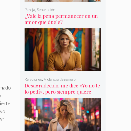
Pareja
,
Separación
¿Vale la pena permanecer en un
amor que duele?
Relaciones
,
Violencia de género
Desagradecido, me dice «Yo no te
amado
lo pedí», pero siempre quiere
o
más
ierte
evo
ar