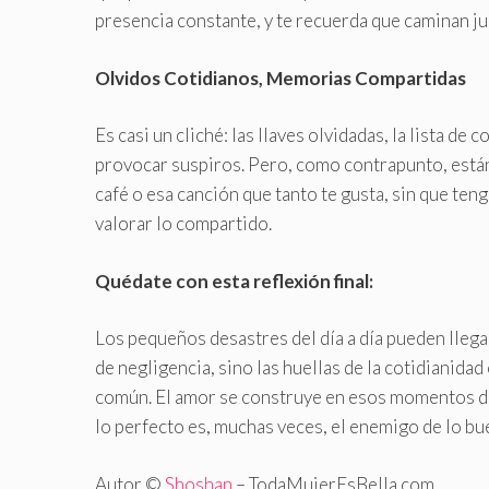
presencia constante, y te recuerda que caminan jun
Olvidos Cotidianos, Memorias Compartidas
Es casi un cliché: las llaves olvidadas, la lista 
provocar suspiros. Pero, como contrapunto, est
café o esa canción que tanto te gusta, sin que te
valorar lo compartido.
Quédate con esta reflexión final:
Los pequeños desastres del día a día pueden llegar
de negligencia, sino las huellas de la cotidianidad
común. El amor se construye en esos momentos d
lo perfecto es, muchas veces, el enemigo de lo bu
Autor ©
Shoshan
– TodaMujerEsBella.com