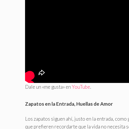
Dale un «me gusta» en
YouTube
.
Zapatos en la Entrada, Huellas de Amor
Los zapatos siguen ahí, justo en la entrada, como
que prefieren recordarte que la vida no necesita s