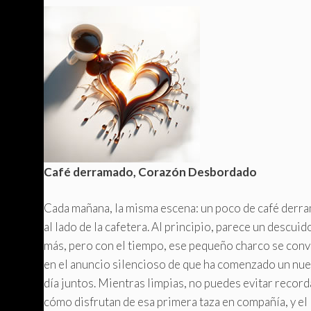
Café derramado, Corazón Desbordado
Cada mañana, la misma escena: un poco de café derr
al lado de la cafetera. Al principio, parece un descuid
más, pero con el tiempo, ese pequeño charco se conv
en el anuncio silencioso de que ha comenzado un nu
día juntos. Mientras limpias, no puedes evitar record
cómo disfrutan de esa primera taza en compañía, y el