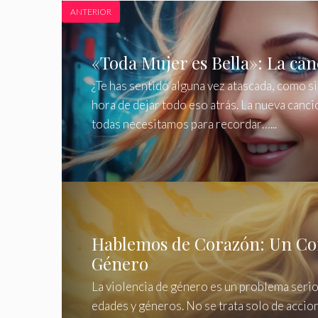
ANTERIOR
«Toda Mujer es Bella»: La can
¿Te has sentido alguna vez atascada, como si
hora de dejar todo eso atrás. La nueva canc
todas necesitamos para recordar…...
Hablemos de Corazón: Un Com
Género
La violencia de género es un problema serio
edades y géneros. No se trata solo de accio