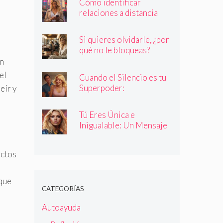
Cómo identificar
relaciones a distancia
con personas que no son
quienes dicen ser
Si quieres olvidarle, ¿por
qué no le bloqueas?
en
el
Cuando el Silencio es tu
Superpoder:
eír y
Descubriendo la Magia
de Callar
Tú Eres Única e
Inigualable: Un Mensaje
Empoderador para Todas
las Mujeres
actos
que
CATEGORÍAS
Autoayuda