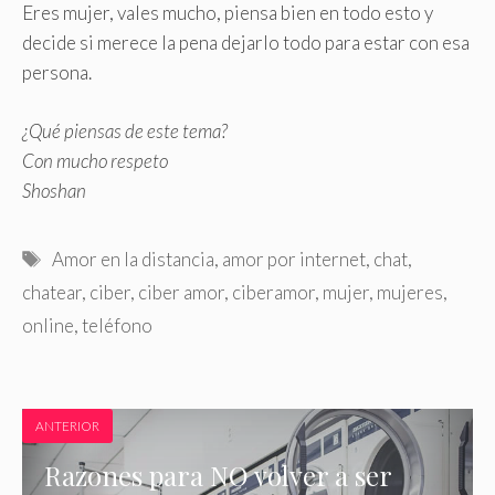
Eres mujer, vales mucho, piensa bien en todo esto y
decide si merece la pena dejarlo todo para estar con esa
persona.
¿Qué piensas de este tema?
Con mucho respeto
Shoshan
Etiquetas
Amor en la distancia
,
amor por internet
,
chat
,
chatear
,
ciber
,
ciber amor
,
ciberamor
,
mujer
,
mujeres
,
online
,
teléfono
ANTERIOR
Razones para NO volver a ser