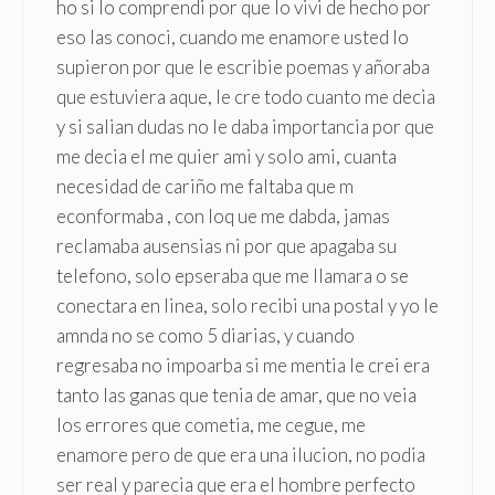
ho si lo comprendi por que lo vivi de hecho por
eso las conoci, cuando me enamore usted lo
supieron por que le escribie poemas y añoraba
que estuviera aque, le cre todo cuanto me decia
y si salian dudas no le daba importancia por que
me decia el me quier ami y solo ami, cuanta
necesidad de cariño me faltaba que m
econformaba , con loq ue me dabda, jamas
reclamaba ausensias ni por que apagaba su
telefono, solo epseraba que me llamara o se
conectara en linea, solo recibi una postal y yo le
amnda no se como 5 diarias, y cuando
regresaba no impoarba si me mentia le crei era
tanto las ganas que tenia de amar, que no veia
los errores que cometia, me cegue, me
enamore pero de que era una ilucion, no podia
ser real y parecia que era el hombre perfecto