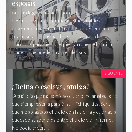
esposas
Aún no logro entender porqué muchas mujeres,
después de pasar por malas e incontables
experiencias en un matrimonio, experiencias que
según sus propias palabras las han dejado
marcadas para siempre, piensan que de la única
manera que pueden trascender sus…...
SIGUIENTE
¿Reina o esclava, amiga?
“Aquél día que me confesó que no me amaba, pero
que siempre sería para él su —˜chiquitita’. Sentí
que me aplastaba el cielo con la tierra y que había
quedado suspendida entre el cielo y el infierno.
No podía creer…...