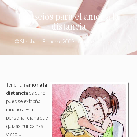
Consejos para el amor a la
distancia
©
Shoshan
|
8 enero, 2009
|
Amor en la distancia
Tener un
amor a la
distancia
es duro,
pues se extraña
mucho a esa
persona lejana que
quizás nunca has
visto…