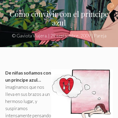
Cómo convivir con el príncipe
azul
©
Gaviota Viajera.
|
29 septiembre, 2009
|
Pareja
De niñas soñamos con
un príncipe azul…
imaginamos que nos
lleva en sus brazos a un
hermoso lugar, y
suspiramos
intensamente pensando