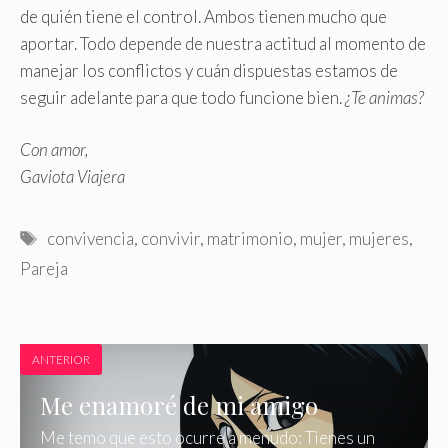
de quién tiene el control. Ambos tienen mucho que
aportar. Todo depende de nuestra actitud al momento de
manejar los conflictos y cuán dispuestas estamos de
seguir adelante para que todo funcione bien.
¿Te animas?
Con amor,
Gaviota Viajera
Etiquetas
convivencia
,
convivir
,
matrimonio
,
mujer
,
mujeres
,
Pareja
ANTERIOR
Me enamoré de mi amigo
Me temo que esto ocurre a menudo: Tienes un