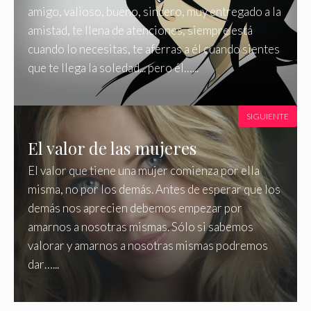
amigo, valioso, bueno, sincero, muy entregado a la
amistad, te llena de atenciones, siempre está
cuando lo necesitas, te aferras a él cuando sientes
que te llega la soledad... pero él…...
SIGUIENTE
El valor de las mujeres
El valor que tiene una mujer comienza por ella
misma, no por los demás. Antes de esperar que los
demás nos aprecien debemos empezar por
amarnos a nosotras mismas. Sólo si sabemos
valorar y amarnos a nosotras mismas podremos
dar…...