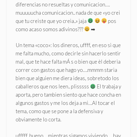
diferencias no resueltas y comunicacion….
muuuuucha comunicacion.. nada de que «yo crei
que tu creiste que yo creia..» jaja
pos
como acaso somos adivinos???
➡
Un tema «coco»: los dineros, uffff, en eso si que
me falta mucho, como decirle sin hacerlo sentir
mal, que te hace falta mÁ s o bien que èl deberìa
correr con gastos que hago yo….mmmm staria
bien que alguien me diera ideas, sobretodo los
caballeros que nos leen.. plisssss
El trabaja y
aporta, pero tambien siento que hace concha en
algunos gastos y me los deja a mi…Al tocar el
tema, como que se pone a la defensiva y
obviamente lo corta.
ufffff, bueno… mientras sigamos viviendo…. hay