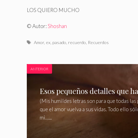
LOS QUIERO MUCHO
© Autor:
Shoshan
Etiquetas
Amor
,
ex
,
pasado
,
recuerdo
,
Recuerdos
ANTERIOR
Esos pequeños detalles que ha
(Mis humildes letras son para que todas las 
que el amor vuelva a sus vidas. Todo ello sól
mi…...