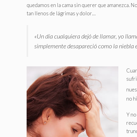
quedamos en la cama sin querer que amanezca. No 
tan llenos de lágrimas y dolor…
«Un día cualquiera dejó de llamar, yo lla
simplemente desapareció como la niebla e
Cuan
sufr
nues
no h
Y no
recu
trun