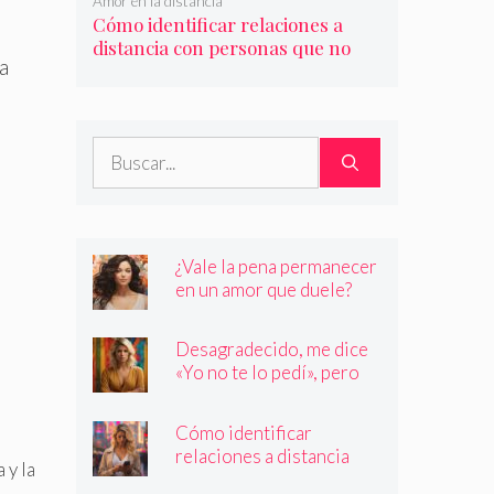
Amor en la distancia
Cómo identificar relaciones a
distancia con personas que no
a
son quienes dicen ser
Buscar:
¿Vale la pena permanecer
en un amor que duele?
Desagradecido, me dice
«Yo no te lo pedí», pero
siempre quiere más
Cómo identificar
relaciones a distancia
 y la
con personas que no son