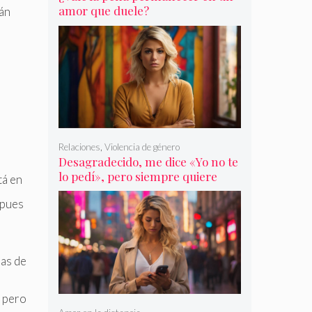
amor que duele?
tán
Relaciones
,
Violencia de género
Desagradecido, me dice «Yo no te
lo pedí», pero siempre quiere
tá en
más
pues
as de
 pero