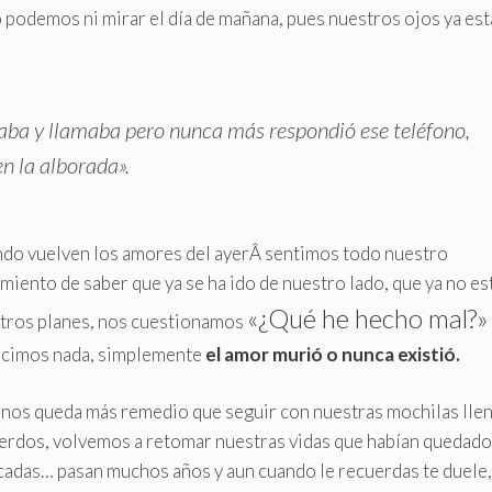
podemos ni mirar el día de mañana, pues nuestros ojos ya es
maba y llamaba pero nunca más respondió ese teléfono,
n la alborada».
do vuelven los amores del ayerÂ sentimos todo nuestro
imiento de saber que ya se ha ido de nuestro lado, que ya no es
«¿Qué he hecho mal?»
tros planes, nos cuestionamos
icimos nada, simplemente
el amor murió o nunca existió.
 nos queda más remedio que seguir con nuestras mochilas llen
erdos, volvemos a retomar nuestras vidas que habían quedado
cadas… pasan muchos años y aun cuando le recuerdas te duele,