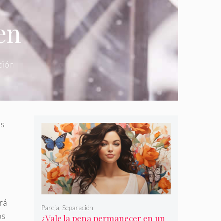
en
ción
as
rá
Pareja
,
Separación
os
¿Vale la pena permanecer en un