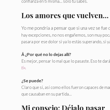
confianza en ti misma… sólo tú sabes.
Los amores que vuelven…
Yo me pondría a pensar que si una vez se fue d
hay excepciones, no nos engañemos, son muy pocas
pasara por ese dolor si ya lo estás superando, si y
Â ¿Por qué no lo dejas allí?
Es mejor, pensar lo mal que lo pasaste. Eso te dar
ti».
¿Se puede?
Claro que sí, así como ellos fueron capaces de ma
que causaban en su partida…
Mi consejo: Déjalo pasar