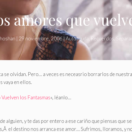
os amores que vuelv
hoshan
|
29 noviembre, 2006
|
Autoayuda
,
Recuerdos
,
Separa
 se olvidan. Pero… a veces es neceasrio borrarlos de nuestr
 vaya en ellos.
 Vuelven los Fantasmas
«, léanlo…
e alguien, y te das por entero a ese cariño que piensas que se
es,Â el destino nos arranca ese amor… Sufrimos, lloramos, y n