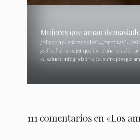
Mujeres que aman demasiad
¿Miedo a quedarse solas? ...¿mentiras? ...¿celos?
¿odio...? Una mujer que tiene una relación 
su salud e integridad física, sufre porque a
111 comentarios en «Los a