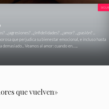
SIGUI
o
 ...¿agresiones? ...¿infidelidades? ...¿amor? ...¿pasión? ...
amorosa que perjudica su bienestar emocional, e incluso hasta
ma demasiado... Veamos al amor: cuando en…...
mores que vuelven»