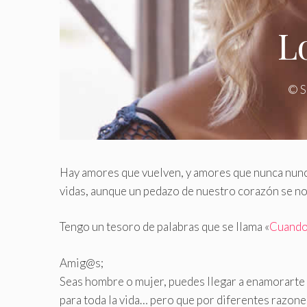
L
©
S
Hay amores que vuelven, y amores que nunca nunca
vidas, aunque un pedazo de nuestro corazón se nos
Tengo un tesoro de palabras que se llama «
Cuando
Amig@s;
Seas hombre o mujer, puedes llegar a enamorarte d
para toda la vida… pero que por diferentes razon