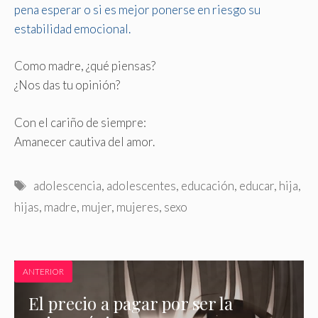
pena esperar o si es mejor ponerse en riesgo su
estabilidad emocional.
Como madre, ¿qué piensas?
¿Nos das tu opinión?
Con el cariño de siempre:
Amanecer cautiva del amor.
Etiquetas
adolescencia
,
adolescentes
,
educación
,
educar
,
hija
,
hijas
,
madre
,
mujer
,
mujeres
,
sexo
ANTERIOR
El precio a pagar por ser la