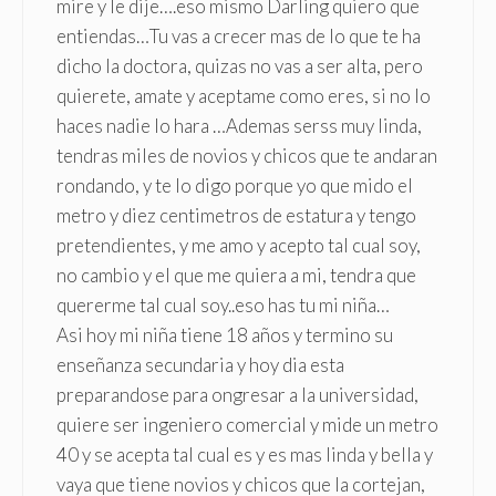
mire y le dije….eso mismo Darling quiero que
entiendas…Tu vas a crecer mas de lo que te ha
dicho la doctora, quizas no vas a ser alta, pero
quierete, amate y aceptame como eres, si no lo
haces nadie lo hara …Ademas serss muy linda,
tendras miles de novios y chicos que te andaran
rondando, y te lo digo porque yo que mido el
metro y diez centimetros de estatura y tengo
pretendientes, y me amo y acepto tal cual soy,
no cambio y el que me quiera a mi, tendra que
quererme tal cual soy..eso has tu mi niña…
Asi hoy mi niña tiene 18 años y termino su
enseñanza secundaria y hoy dia esta
preparandose para ongresar a la universidad,
quiere ser ingeniero comercial y mide un metro
40 y se acepta tal cual es y es mas linda y bella y
vaya que tiene novios y chicos que la cortejan,