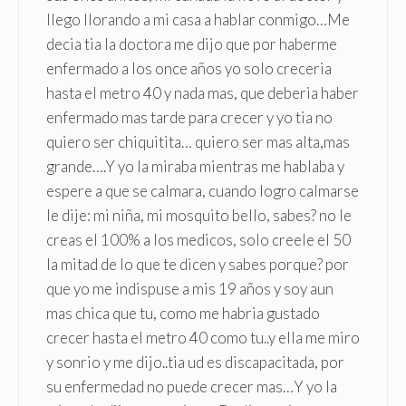
llego llorando a mi casa a hablar conmigo…Me
decia tia la doctora me dijo que por haberme
enfermado a los once años yo solo creceria
hasta el metro 40 y nada mas, que deberia haber
enfermado mas tarde para crecer y yo tia no
quiero ser chiquitita… quiero ser mas alta,mas
grande….Y yo la miraba mientras me hablaba y
espere a que se calmara, cuando logro calmarse
le dije: mi niña, mi mosquito bello, sabes? no le
creas el 100% a los medicos, solo creele el 50
la mitad de lo que te dicen y sabes porque? por
que yo me indispuse a mis 19 años y soy aun
mas chica que tu, como me habria gustado
crecer hasta el metro 40 como tu..y ella me miro
y sonrio y me dijo..tia ud es discapacitada, por
su enfermedad no puede crecer mas…Y yo la