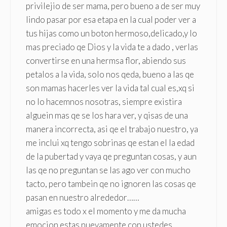
privilejio de ser mama, pero bueno a de ser muy
lindo pasar por esa etapa en la cual poder ver a
tus hijas como un boton hermoso,delicado,y lo
mas preciado qe Dios y la vida te a dado , verlas
convertirse en una hermsa flor, abiendo sus
petalos a la vida, solo nos qeda, bueno a las qe
son mamas hacerles ver la vida tal cual es,xq si
no lo hacemnos nosotras, siempre existira
alguein mas qe se los hara ver, y qisas de una
manera incorrecta, asi qe el trabajo nuestro, ya
me inclui xq tengo sobrinas qe estan el la edad
de la pubertad y vaya qe preguntan cosas, y aun
las qe no preguntan se las ago ver con mucho
tacto, pero tambein qe no ignoren las cosas qe
pasan en nuestro alrededor……
amigas es todo x el momento y me da mucha
emocion estas nuevamente con ustedes