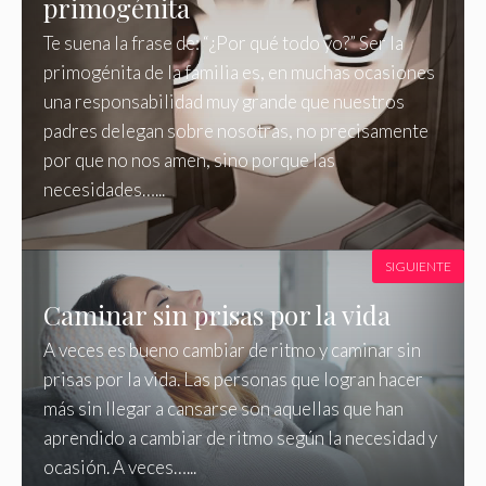
primogénita
Te suena la frase de: “¿Por qué todo yo?” Ser la
primogénita de la familia es, en muchas ocasiones
una responsabilidad muy grande que nuestros
padres delegan sobre nosotras, no precisamente
por que no nos amen, sino porque las
necesidades…...
SIGUIENTE
Caminar sin prisas por la vida
A veces es bueno cambiar de ritmo y caminar sin
prisas por la vida. Las personas que logran hacer
más sin llegar a cansarse son aquellas que han
aprendido a cambiar de ritmo según la necesidad y
ocasión. A veces…...