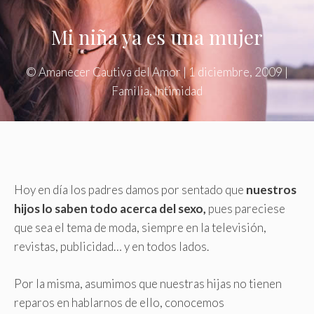
Mi niña ya es una mujer
©
Amanecer Cautiva del Amor
|
1 diciembre, 2009
|
Familia
,
Intimidad
Hoy en día los padres damos por sentado que
nuestros
hijos lo saben todo acerca del sexo,
pues pareciese
que sea el tema de moda, siempre en la televisión,
revistas, publicidad… y en todos lados.
Por la misma, asumimos que nuestras hijas no tienen
reparos en hablarnos de ello, conocemos