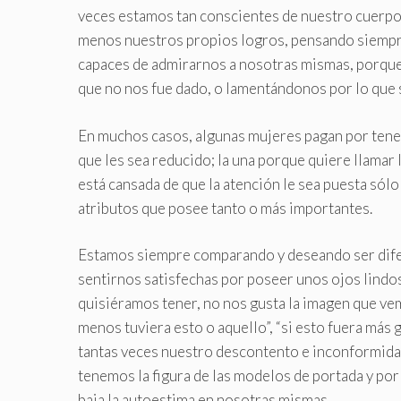
veces estamos tan conscientes de nuestro cuerpo 
menos nuestros propios logros, pensando siempre
capaces de admirarnos a nosotras mismas, porque
que no nos fue dado, o lamentándonos por lo que 
En muchos casos, algunas mujeres pagan por tener
que les sea reducido; la una porque quiere llamar 
está cansada de que la atención le sea puesta sól
atributos que posee tanto o más importantes.
Estamos siempre comparando y deseando ser difer
sentirnos satisfechas por poseer unos ojos lindo
quisiéramos tener, no nos gusta la imagen que ve
menos tuviera esto o aquello”, “si esto fuera más 
tantas veces nuestro descontento e inconformid
tenemos la figura de las modelos de portada y por
baja la autoestima en nosotras mismas.