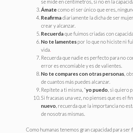
se mide en centímetros, si no en la capaci
Ámate
como el ser único que eres, ninguno
Reafirma
diariamente la dicha de ser muje
crear y alcanzar.
Recuerda
que fuimos criadas con capacidad
No te lamentes
por lo que no hiciste ni f
vida
.
Recuerda que nadie es perfecto para no c
error es encomiable y es de valientes.
No te compares con otras personas
, ob
de cuantos más puedes alcanzar.
Repítete a ti misma, “
yo puedo
, si quiero 
Si fracasas una vez, no pienses que es el fi
nuevo
, recuerda que la importancia no es
de nosotras mismas.
Como humanas tenemos gran capacidad para ser fe