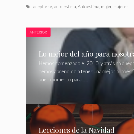
Etiquetas
aceptarse
,
auto estima
,
Autoestima
,
mujer
,
mujeres
ANTERIOR
Lo mejor del año para nosotr
Hemos comenzado el 2010, y atrás ha quedad
hemos aprendido a tener una mejor autoesti
buen momento para…...
Lecciones de la Navidad