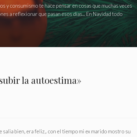
stos y consumismo te hace pensar en cosas que muchas veces
ones a reflexionar que pasan esos días... En Navidad todo
ubir la autoestima»
salia bien, era feliz,. con el tiempo mi ex marido mostro su