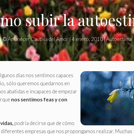
mo subir la autoest
©
Amanecer Cautiva del Amor
|
4 enero, 2010
|
Autoestima
 algunos días nos sentimos capaces
bio, sólo queremos quedarnos en
imos abatidas e incapaces de empezar
porque
nos sentimos feas y con
vidas,
podría decirse que de cómo
s diferentes empresas que nos propongamos realizar. Muchas