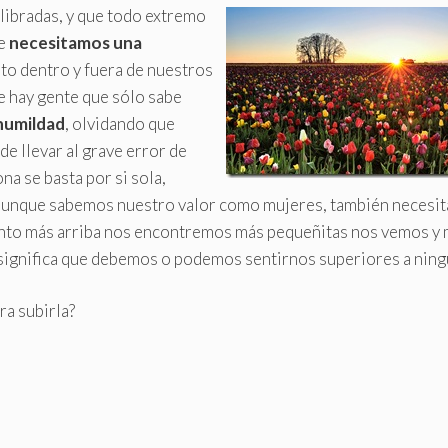
libradas,
y que todo extremo
ue
necesitamos una
o dentro y fuera de nuestros
 hay gente que sólo sabe
humildad
, olvidando que
e llevar al grave error de
a se basta por si sola,
y aunque sabemos nuestro valor como mujeres, también necesi
nto más arriba nos encontremos más pequeñitas nos vemos y
o significa que debemos o podemos sentirnos superiores a ning
ra subirla?