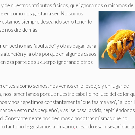
y de nuestros atributos físicos, que ignoramos o miramos de
 en como nos gustaría ser.
No somos
 estamos siempre deseando ser o tener lo
se nos dio de más.
 un pecho más “abultado” y otras pagan para
la atención y la otra porque en algunos casos
o en esa parte de su cuerpo ignorando otros
entes a como somos, nos vemos en el espejo y en lugar de
s, nos lamentamos porque nuestro cabello no luce del color qu
mos y nos repetimos constantemente “que fea me veo”, “si por 
grande y esto más pequeño”, y así se pasa la vida, repitiéndonos
ad. Constantemente nos decimos a nosotras mismas que no
 lo tanto no le gustamos a ninguno
,
creando esa inseguridad q