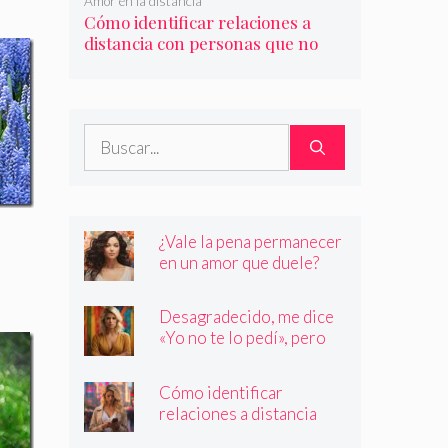
Amor en la distancia
Cómo identificar relaciones a
distancia con personas que no
son quienes dicen ser
Buscar:
¿Vale la pena permanecer
en un amor que duele?
Desagradecido, me dice
«Yo no te lo pedí», pero
siempre quiere más
Cómo identificar
relaciones a distancia
con personas que no son