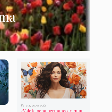
ima
Pareja
,
Separación
¿Vale la pena permanecer en un