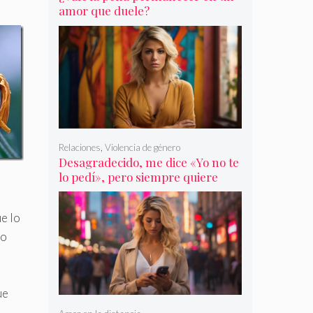
amor que duele?
Relaciones
,
Violencia de género
Desagradecido, me dice «Yo no te
lo pedí», pero siempre quiere
más
e lo
lo
ue