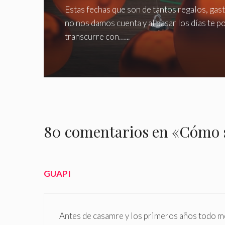
Estas fechas que son de tantos regalos, ga
no nos damos cuenta y al pasar los días te p
transcurre con…...
80 comentarios en «Cómo s
GUAPI
Antes de casamre y los primeros años todo me 