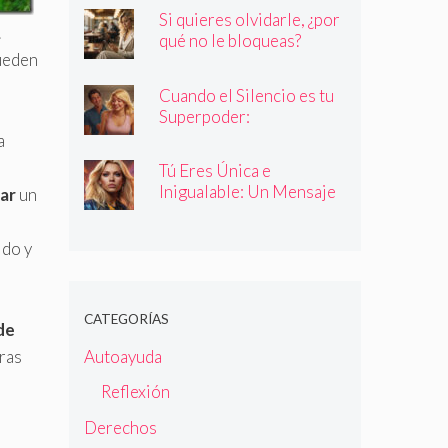
quienes dicen ser
Si quieres olvidarle, ¿por
.
qué no le bloqueas?
pueden
Cuando el Silencio es tu
Superpoder:
Descubriendo la Magia
a
de Callar
Tú Eres Única e
Inigualable: Un Mensaje
dar
un
Empoderador para Todas
las Mujeres
ido y
CATEGORÍAS
de
Autoayuda
uras
Reflexión
Derechos