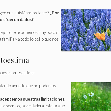
agen que quisiéramos tener?
¿Por
nos fueron dados?
lejos que le ponemos muy poca o
 familia y a todo lo bello que nos
utoestima
nuestra autoestima:
eptando aquello que no podemos
aceptemos nuestras limitaciones,
tura seamos, la verdadera estatura no