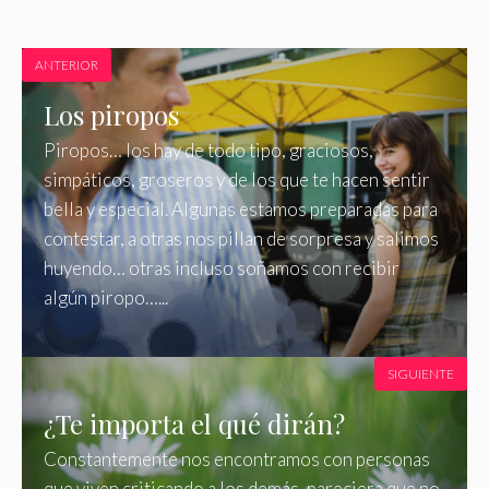
ANTERIOR
Los piropos
Piropos… los hay de todo tipo, graciosos,
simpáticos, groseros y de los que te hacen sentir
bella y especial. Algunas estamos preparadas para
contestar, a otras nos pillan de sorpresa y salimos
huyendo… otras incluso soñamos con recibir
algún piropo…...
SIGUIENTE
¿Te importa el qué dirán?
Constantemente nos encontramos con personas
que viven criticando a los demás, pareciera que no