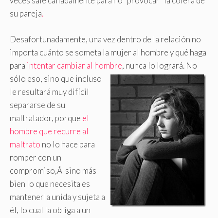
veces sale calladamente para no “provocar” la cólera de
su pareja
.
Desafortunadamente, una vez dentro de la relación no
importa cuánto se someta la mujer al hombre y qué haga
para
intentar cambiar al hombre
, nunca lo logrará. No
sólo eso,
sino que incluso
le resultará muy difícil
separarse de su
maltratador, porque
el
hombre que recurre al
maltrato
no lo hace para
romper con un
compromiso,Â sino más
bien lo que necesita es
mantenerla unida y sujeta a
él, lo cual la obliga a un