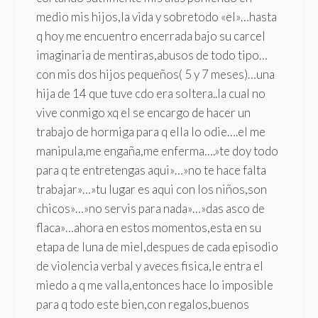
medio mis hijos,la vida y sobretodo «el»…hasta
q hoy me encuentro encerrada bajo su carcel
imaginaria de mentiras,abusos de todo tipo…
con mis dos hijos pequeños( 5 y 7 meses)…una
hija de 14 que tuve cdo era soltera..la cual no
vive conmigo xq el se encargo de hacer un
trabajo de hormiga para q ella lo odie….el me
manipula,me engaña,me enferma….»te doy todo
para q te entretengas aqui»…»no te hace falta
trabajar»…»tu lugar es aqui con los niños,son
chicos»…»no servis para nada»…»das asco de
flaca»…ahora en estos momentos,esta en su
etapa de luna de miel,despues de cada episodio
de violencia verbal y aveces fisica,le entra el
miedo a q me valla,entonces hace lo imposible
para q todo este bien,con regalos,buenos