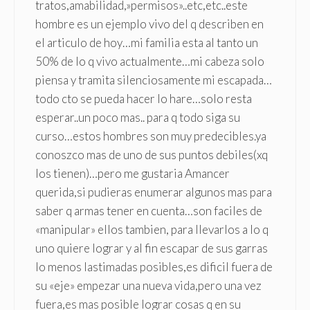
tratos,amabilidad,»permisos»..etc,etc..este
hombre es un ejemplo vivo del q describen en
el articulo de hoy…mi familia esta al tanto un
50% de lo q vivo actualmente…mi cabeza solo
piensa y tramita silenciosamente mi escapada…
todo cto se pueda hacer lo hare…solo resta
esperar..un poco mas.. para q todo siga su
curso…estos hombres son muy predecibles.ya
conoszco mas de uno de sus puntos debiles(xq
los tienen)…pero me gustaria Amancer
querida,si pudieras enumerar algunos mas para
saber q armas tener en cuenta…son faciles de
«manipular» ellos tambien, para llevarlos a lo q
uno quiere lograr y al fin escapar de sus garras
lo menos lastimadas posibles,es dificil fuera de
su «eje» empezar una nueva vida,pero una vez
fuera,es mas posible lograr cosas q en su