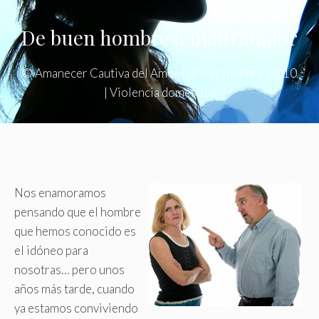
De buen hombre a maltratador
©
Amanecer Cautiva del Amor
|
30 septiembre, 2010
|
Violencia doméstica
Nos enamoramos
pensando que el hombre
que hemos conocido es
el idóneo para
nosotras… pero unos
años más tarde, cuando
ya estamos conviviendo