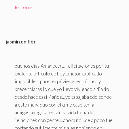
Responder
jasmin en flor
buenos dias Amanecer….felicitaciones por tu
exelente articulo de hoy…mejor explicado
imposible….parece q vivieras en mi casa y
precenciaras lo que yo llevo viviendo a diario
desde hace casi 7 años…yo tabajaba cdo conoci
a este individuo con el q me case,tenia
amigas,amigos..tenia una vida llena de
relaciones con gente….ahora no…de a poco fue
cortando sutilmente mis alas poniendo en