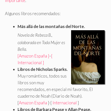
importante
.
Algunos libros recomendados:
Más allá de las montañas del Norte.
Novela de Rebeca B.,
colaborada en Toda Mujer es
Bella.
[Amazon España ]
–
[
Internacional ]
Libros de Nicholas Sparks.
Muy románticos, todos sus
libros son muy
recomendados, en especial mi favorito, El
cuaderno de Noah (Diario de Noah).
[
Amazon España
]-[
Internacional
]
Libros de Barbara Pease y Allan Pease.