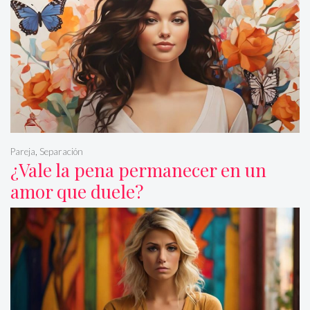
Pareja
,
Separación
¿Vale la pena permanecer en un
amor que duele?