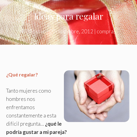
Ideas para regalar
©
Shoshan
|
20 diciembre, 2012
|
compras
¿Qué regalar?
Tanto mujeres como
hombres nos
enfrentamos
constantemente a esta
difícil pregunta…
¿qué le
podría gustar a mi pareja?