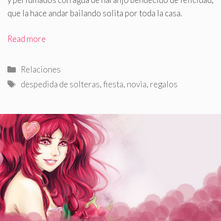
que la hace andar bailando solita por toda la casa
.
Read more
Categorías
Relaciones
Etiquetas
despedida de solteras
,
fiesta
,
novia
,
regalos