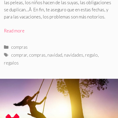
las peleas, los niños hacen de las suyas, las obligaciones
se duplican…Â En fin, te aseguro que en estas fechas, y
para las vacaciones, los problemas son más notorios.
Read more
Categorías
compras
Etiquetas
comprar
,
compras
,
navidad
,
navidades
,
regalo
,
regalos