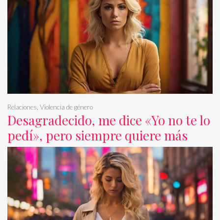
Relaciones
,
Violencia de género
Desagradecido, me dice «Yo no te lo
pedí», pero siempre quiere más