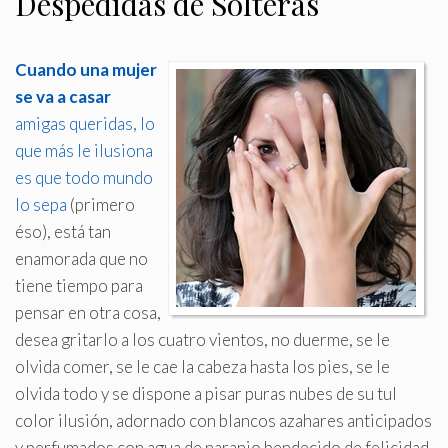
Despedidas de Solteras
Cuando una mujer
se va a casar
amigas queridas, lo
que más le ilusiona
es que todo mundo
lo sepa
(primero
éso), está tan
enamorada que no
tiene tiempo para
pensar en otra cosa,
desea gritarlo a los cuatro vientos, no duerme, se le
olvida comer, se le cae la cabeza hasta los pies, se le
olvida todo y se dispone a pisar puras nubes de su tul
color ilusión, adornado con blancos azahares anticipados
y perfumados con agua de naranjo bendecido de felicidad,