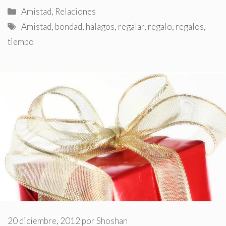
Categorías
Amistad
,
Relaciones
Etiquetas
Amistad
,
bondad
,
halagos
,
regalar
,
regalo
,
regalos
,
tiempo
20 diciembre, 2012
por
Shoshan