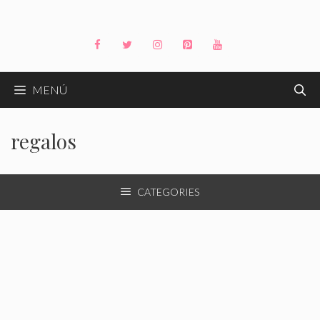
Saltar
al
contenido
MENÚ
regalos
CATEGORIES