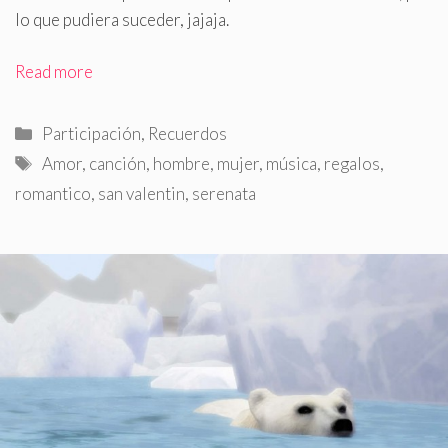
lo que pudiera suceder, jajaja.
Read more
Categorías
Participación
,
Recuerdos
Etiquetas
Amor
,
canción
,
hombre
,
mujer
,
música
,
regalos
,
romantico
,
san valentin
,
serenata