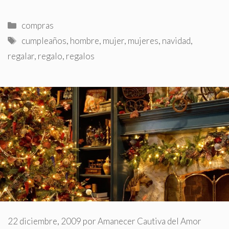
Categorías
compras
Etiquetas
cumpleaños
,
hombre
,
mujer
,
mujeres
,
navidad
,
regalar
,
regalo
,
regalos
22 diciembre, 2009
por
Amanecer Cautiva del Amor