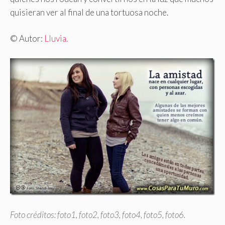
quisieran ver al final de una tortuosa noche.
© Autor:
Lluvia.
Foto créditos:
foto1
,
foto2
,
foto3
,
foto4
,
foto5
,
foto6
.