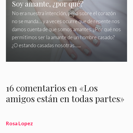
Soy amante, ¿por qué?
No era nuestra intención, pero sobre el corazón
no se manda… y a veces ocurre que de repente nos
damos cuenta de que somos amantes. ¿Por qué nos
permitimos ser la amante de un hombre casado?
¿O estando casadas nosotras…...
16 comentarios en «Los
amigos están en todas partes»
Rosa Lopez