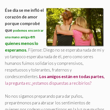
Ése día se me infló el
corazón de amor
porque comprobé
que
podemos encontrar
en
una mano amiga
quienes menos lo
esperamos.
Fíjense: Diego no se esperaba nada de mí y
yo tampoco esperaba nada de él, pero como seres
humanos fuimos solidarios y comprensivos,
respetuosos y tolerantes, fraternos y
condescendientes.
Los amigos están en todas partes,
la pregunta es: ¿estamos dispuestas a recibirlos?
No nos sigamos preparando para dar puños,
preparémonos para abrazar los sentimientos de
quienes nos rodean y convertirnos en la luz que muchos