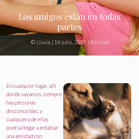
Los amigos están en todas
partes
©
Lluvia.
|
16 julio, 2011
|
Amistad
En cualquier lugar, allí
donde vayamos, siempre
hay personas
desconocidas, y
cualquiera de ellas
podría llegar a entablar
una amistad con