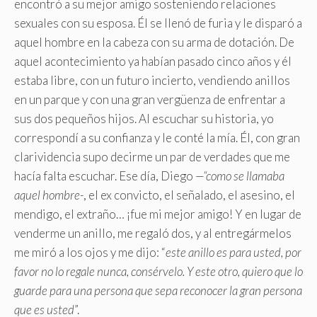
encontró a su mejor amigo sosteniendo relaciones
sexuales con su esposa. Él se llenó de furia y le disparó a
aquel hombre en la cabeza con su arma de dotación. De
aquel acontecimiento ya habían pasado cinco años y él
estaba libre, con un futuro incierto, vendiendo anillos
en un parque y con una gran vergüenza de enfrentar a
sus dos pequeños hijos. Al escuchar su historia, yo
correspondí a su confianza y le conté la mía. Él, con gran
clarividencia supo decirme un par de verdades que me
hacía falta escuchar. Ese día, Diego
—“como se llamaba
aquel hombre-
, el ex convicto, el señalado, el asesino, el
mendigo, el extraño… ¡fue mi mejor amigo! Y en lugar de
venderme un anillo, me regaló dos, y al entregármelos
me miró a los ojos y me dijo: “
este anillo es para usted, por
favor no lo regale nunca, consérvelo. Y este otro, quiero que lo
guarde para una persona que sepa reconocer la gran persona
que es usted
”.