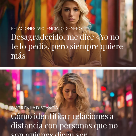
RELACIONES
,
VIOLENCIA DE GÉNERO
Desagradecido, me dice «Yo no
te lo pedí», pero siempre quiere
más
AMOR EN LA DISTANCIA
Cómo identificar relaciones a
distancia con personas que no
son quienes dicen ser