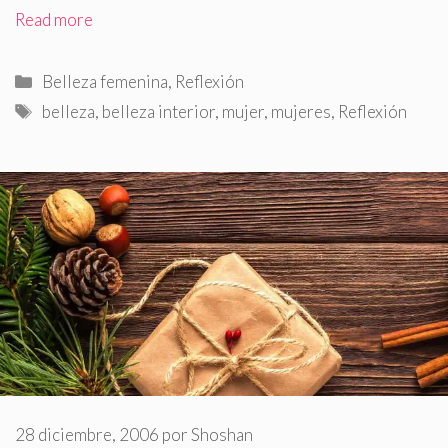
Read more
Categorías
Belleza femenina
,
Reflexión
Etiquetas
belleza
,
belleza interior
,
mujer
,
mujeres
,
Reflexión
28 diciembre, 2006
por
Shoshan