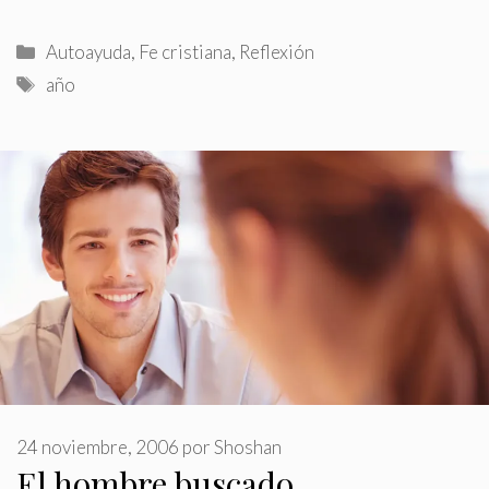
Categorías
Autoayuda
,
Fe cristiana
,
Reflexión
Etiquetas
año
24 noviembre, 2006
por
Shoshan
El hombre buscado