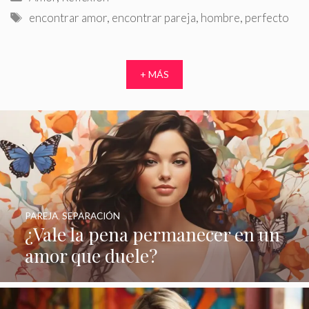
Etiquetas
encontrar amor
,
encontrar pareja
,
hombre
,
perfecto
+ MÁS
PAREJA
,
SEPARACIÓN
¿Vale la pena permanecer en un
amor que duele?