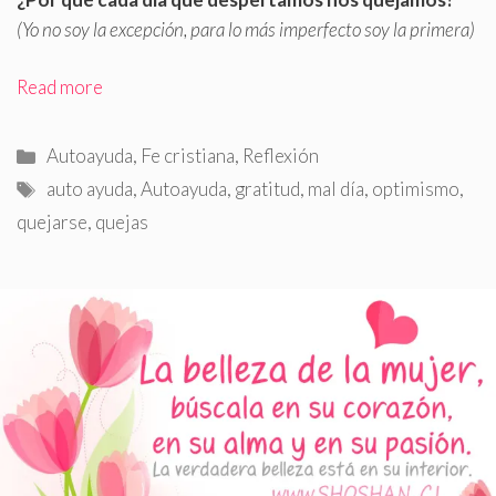
(Yo no soy la excepción, para lo más imperfecto soy la primera)
Read more
Categorías
Autoayuda
,
Fe cristiana
,
Reflexión
Etiquetas
auto ayuda
,
Autoayuda
,
gratitud
,
mal día
,
optimismo
,
quejarse
,
quejas