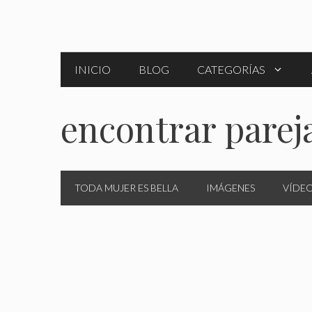
Saltar
al
contenido
INICIO
BLOG
CATEGORÍAS
encontrar parej
TODA MUJER ES BELLA
IMÁGENES
VÍDE