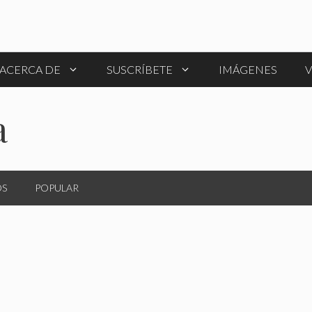
ACERCA DE
SUSCRÍBETE
IMÁGENES
V
a
OS
POPULAR