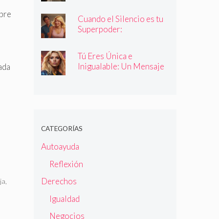
bre
Cuando el Silencio es tu
Superpoder:
Descubriendo la Magia
de Callar
Tú Eres Única e
Inigualable: Un Mensaje
ada
Empoderador para Todas
las Mujeres
CATEGORÍAS
Autoayuda
Reflexión
Derechos
ja
,
Igualdad
Negocios