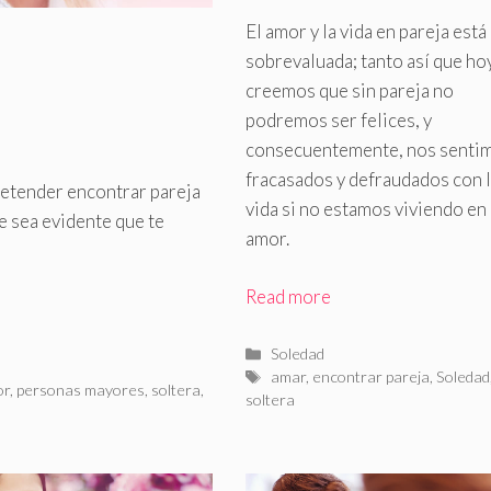
El amor y la vida en pareja está
sobrevaluada; tanto así que ho
creemos que sin pareja no
podremos ser felices, y
consecuentemente, nos senti
fracasados y defraudados con 
retender encontrar pareja
vida si no estamos viviendo en
e sea evidente que te
amor
.
Read more
Categorías
Soledad
Etiquetas
amar
,
encontrar pareja
,
Soledad
or
,
personas mayores
,
soltera
,
soltera