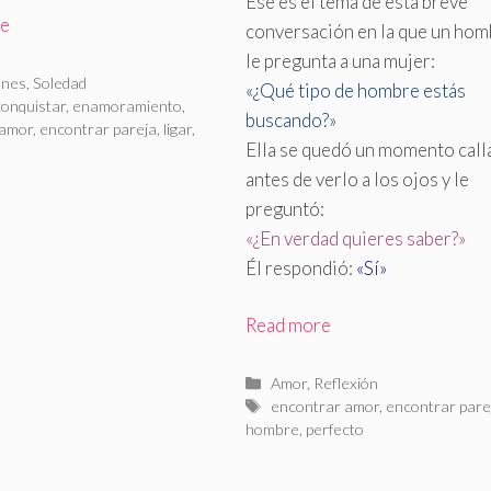
Ese es el tema de esta breve
re
conversación en la que un hom
le pregunta a una mujer:
rías
ones
,
Soledad
«¿Qué tipo de hombre estás
as
conquistar
,
enamoramiento
,
buscando?»
 amor
,
encontrar pareja
,
ligar
,
Ella se quedó un momento call
antes de verlo a los ojos y le
preguntó:
«¿En verdad quieres saber?»
Él respondió:
«Sí»
Read more
Categorías
Amor
,
Reflexión
Etiquetas
encontrar amor
,
encontrar pare
hombre
,
perfecto