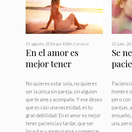
15 agosto, 2016
por
Edith Cervera
25 julio, 2
En el amor es
Se ne
mejor tener
paci
paciencia y tardar,
encon
que pecar de
pers
No quieres estar sola, no quieres
Paciencia
ser la única sin pareja, sin alguien
hombre i
incautas
que te ame y acompañe
.
Y ese deseo
pero con 
que es casi una necesidad, es tu
parejas, 
gran debilidad: En el amor es mejor
ensueño,
tener paciencia y tardar, que ser
una, pero
incautas y apresurarse a comenzar