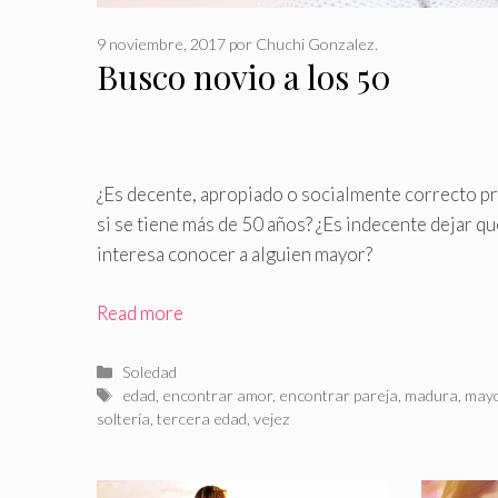
9 noviembre, 2017
por
Chuchi Gonzalez.
Busco novio a los 50
¿Es decente, apropiado o socialmente correcto p
si se tiene más de 50 años? ¿Es indecente dejar qu
interesa conocer a alguien mayor?
Read more
Categorías
Soledad
Etiquetas
edad
,
encontrar amor
,
encontrar pareja
,
madura
,
may
soltería
,
tercera edad
,
vejez