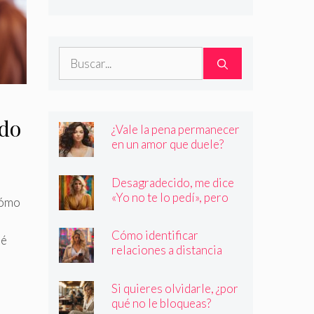
son quienes dicen ser
Buscar:
ado
¿Vale la pena permanecer
en un amor que duele?
Desagradecido, me dice
«Yo no te lo pedí», pero
Cómo
siempre quiere más
l
Cómo identificar
ué
relaciones a distancia
con personas que no son
quienes dicen ser
Si quieres olvidarle, ¿por
qué no le bloqueas?