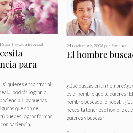
016
por
Invitada Especial
24 noviembre, 2006
por
Shoshan
cesita
El hombre busc
encia para
trar a la
ona correcta
, si quieres encontrar al
¿Qué buscas en un hombre? ¿
deal… podrás lograrlo,
es el hombre que tú quieres? E
paciencia
.
Hay buenas
hombre buscado, el ideal… ¿Q
algunas que son de
necesita tener ese hombre que
 tú puedes lograr formar
quieres y buscas?
 con paciencia.