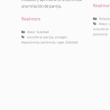
Read mo
una relación de pareja.
Catego
Read more
Relaci
Etiquet
Amor
,
encontrar
Categorías
Amor
,
Soledad
paciencia
Etiquetas
encontrar pareja
,
escoger
,
impaciencia
,
paciencia
,
sapo
,
Soledad