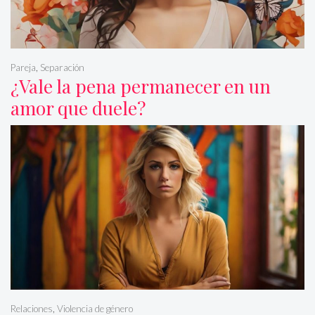
Pareja
,
Separación
¿Vale la pena permanecer en un
amor que duele?
Relaciones
,
Violencia de género