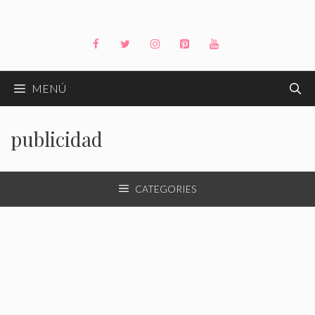
Saltar
al
contenido
MENÚ
publicidad
CATEGORIES