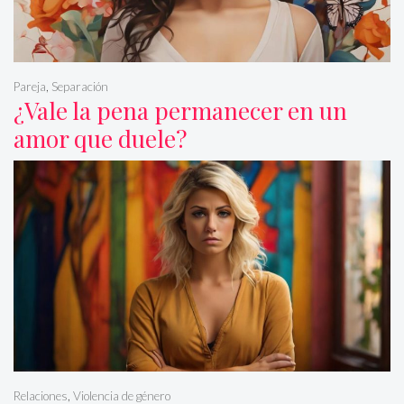
Pareja
,
Separación
¿Vale la pena permanecer en un
amor que duele?
Relaciones
,
Violencia de género