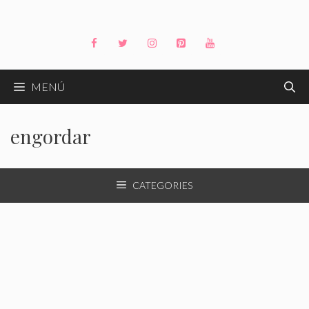
Saltar
al
contenido
MENÚ
engordar
CATEGORIES