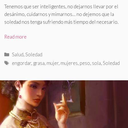
Tenemos que ser inteligentes, no dejarnos llevar por el
desánimo, cuidarnos y mimarnos… no dejemos que la
soledad nos tenga sufriendo más tiempo del necesario
.
Read more
Categorías
Salud
,
Soledad
Etiquetas
engordar
,
grasa
,
mujer
,
mujeres
,
peso
,
sola
,
Soledad