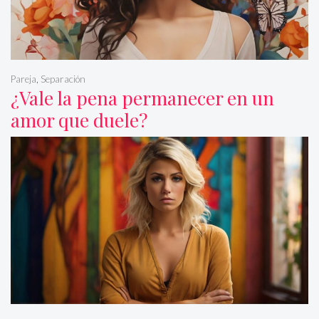
Pareja
,
Separación
¿Vale la pena permanecer en un
amor que duele?