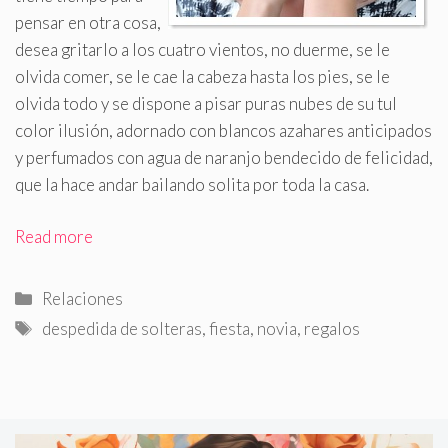
pensar en otra cosa,
desea gritarlo a los cuatro vientos, no duerme, se le
olvida comer, se le cae la cabeza hasta los pies, se le
olvida todo y se dispone a pisar puras nubes de su tul
color ilusión, adornado con blancos azahares anticipados
y perfumados con agua de naranjo bendecido de felicidad,
que la hace andar bailando solita por toda la casa
.
Read more
Categorías
Relaciones
Etiquetas
despedida de solteras
,
fiesta
,
novia
,
regalos