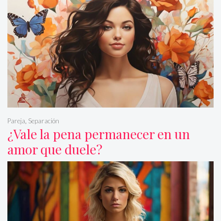
Pareja
,
Separación
¿Vale la pena permanecer en un
amor que duele?