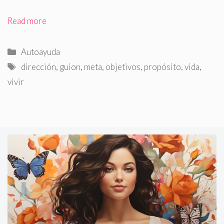
Read more
Categorías
Autoayuda
Etiquetas
dirección
,
guion
,
meta
,
objetivos
,
propósito
,
vida
,
vivir