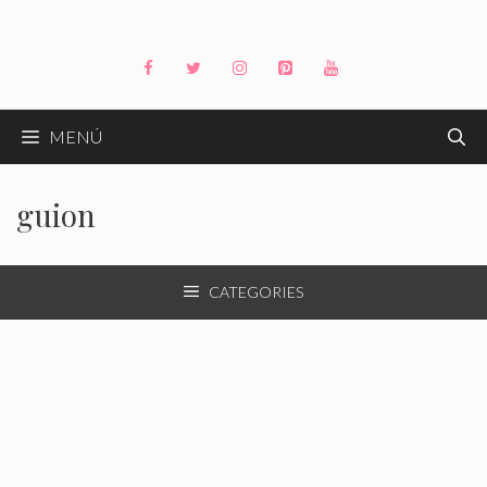
Saltar
al
contenido
MENÚ
guion
CATEGORIES