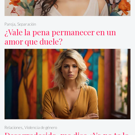
Pareja
,
Separación
¿Vale la pena permanecer en un
amor que duele?
Relaciones
,
Violencia de género