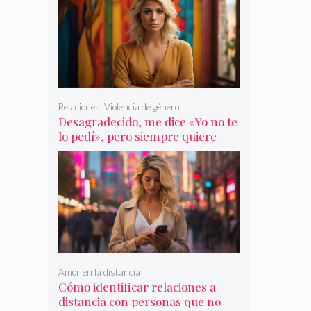
Relaciones
,
Violencia de género
Desagradecido, me dice «Yo no te
lo pedí», pero siempre quiere
más
Amor en la distancia
Cómo identificar relaciones a
distancia con personas que no