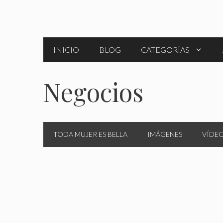
Saltar
al
contenido
INICIO
BLOG
CATEGORÍAS
Negocios
TODA MUJER ES BELLA
IMÁGENES
VÍDE