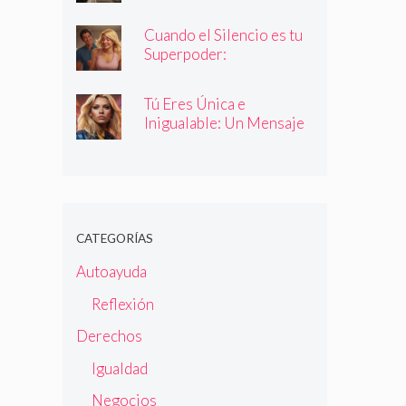
Cuando el Silencio es tu
Superpoder:
Descubriendo la Magia
de Callar
Tú Eres Única e
Inigualable: Un Mensaje
Empoderador para Todas
las Mujeres
CATEGORÍAS
Autoayuda
Reflexión
Derechos
Igualdad
Negocios