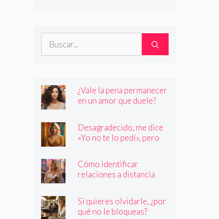
son quienes dicen ser
Buscar:
¿Vale la pena permanecer
en un amor que duele?
Desagradecido, me dice
«Yo no te lo pedí», pero
siempre quiere más
Cómo identificar
relaciones a distancia
con personas que no son
quienes dicen ser
Si quieres olvidarle, ¿por
qué no le bloqueas?